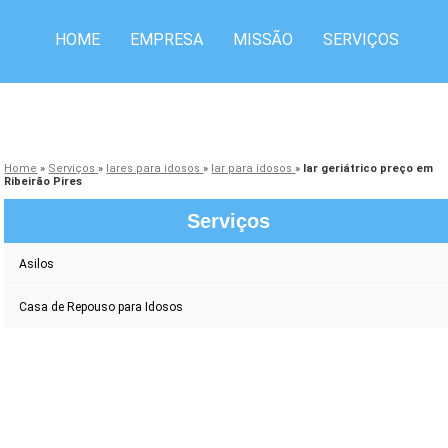
HOME
EMPRESA
MISSÃO
SERVIÇOS
CONTATO
Home
»
Serviços
»
lares para idosos
»
lar para idosos
»
lar geriátrico preço em
Ribeirão Pires
Serviços
Asilos
Casa de Repouso para Idosos