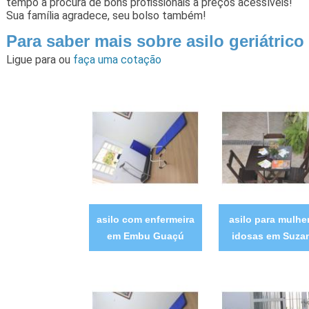
tempo à procura de bons profissionais a preços acessíveis!
Sua família agradece, seu bolso também!
Para saber mais sobre asilo geriátrico
Ligue para
ou
faça uma cotação
asilo com enfermeira
asilo para mulhe
em Embu Guaçú
idosas em Suza