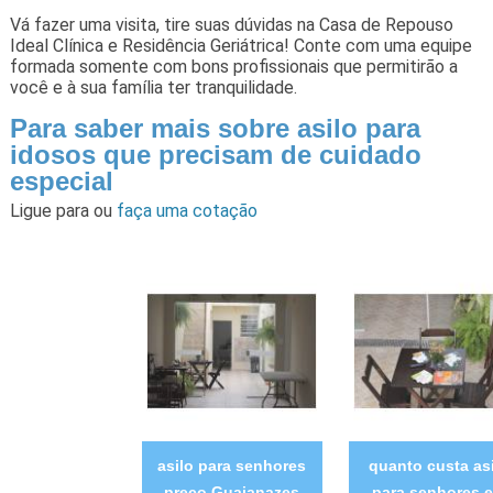
Vá fazer uma visita, tire suas dúvidas na Casa de Repouso
Ideal Clínica e Residência Geriátrica! Conte com uma equipe
formada somente com bons profissionais que permitirão a
você e à sua família ter tranquilidade.
Para saber mais sobre asilo para
idosos que precisam de cuidado
especial
Ligue para
ou
faça uma cotação
asilo para senhores
quanto custa as
preço Guaianazes
para senhores 