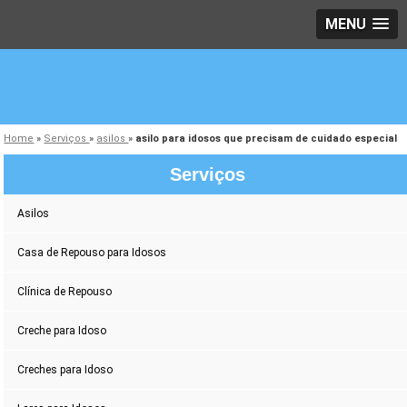
MENU
Home
»
Serviços
»
asilos
»
asilo para idosos que precisam de cuidado especial
Serviços
Asilos
Casa de Repouso para Idosos
Clínica de Repouso
Creche para Idoso
Creches para Idoso