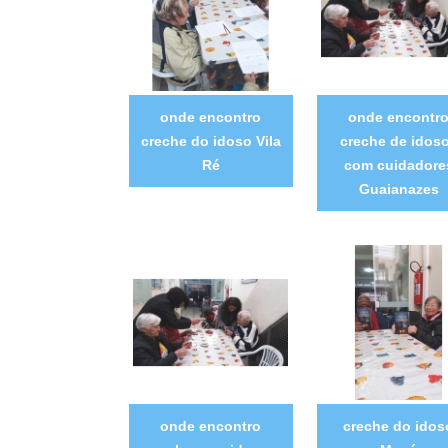
onde encontro
onde encontr
creche do idoso Vila
creche de idos
Ré
com cuidadore
Guaianazes
onde encontro
creche do idos