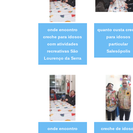
onde encontro
quanto custa cre
creche para idosos
para idosos
com atividades
particular
recreativas São
Salesópolis
Lourenço da Serra
onde encontro
creche de idos