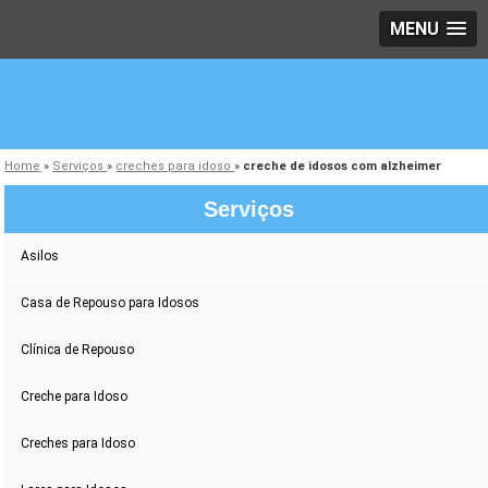
MENU
Home
»
Serviços
»
creches para idoso
»
creche de idosos com alzheimer
Serviços
Asilos
Casa de Repouso para Idosos
Clínica de Repouso
Creche para Idoso
Creches para Idoso