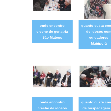
onde encontro
quanto custa cre
creche de geriatria
de idosos co
São Mateus
cuidadores
Mairiporã
onde encontro
quanto custa cre
creche de idosos
de hospedagem