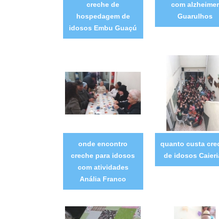
creche de
com alzheimer
hospedagem de
Guarulhos
idosos Embu Guaçú
onde encontro
quanto custa cre
creche para idosos
de idosos Caier
com atividades
Anália Franco