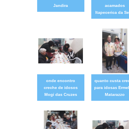
Jandira
acamados
Itapecerica da Se
onde encontro
quanto custa cre
creche de idosos
para idosas Erme
Mogi das Cruzes
Matarazzo