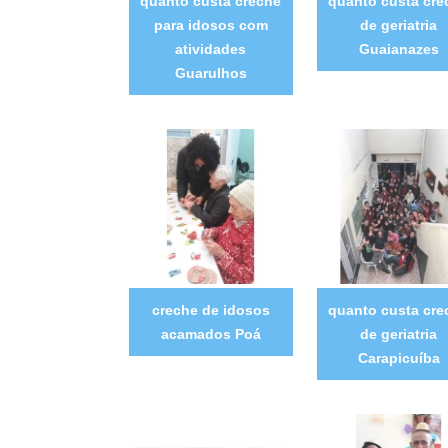
quanto custa creche
quanto custa cre
para idosos com
de geriatria
atividades
Guaianazes
Guarulhos
creche de idosos
quanto custa cre
acamados Poá
de geriatria
Carapicuíba