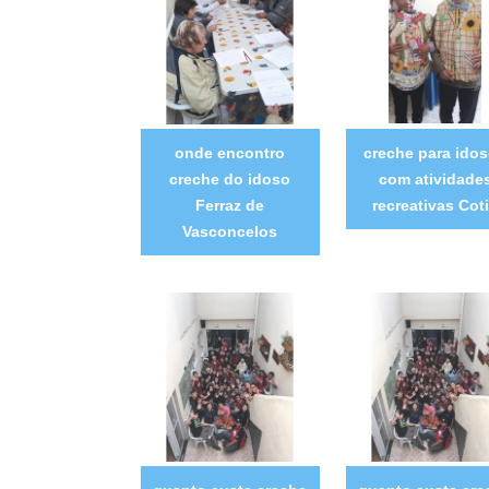
onde encontro
creche para ido
creche do idoso
com atividade
Ferraz de
recreativas Cot
Vasconcelos