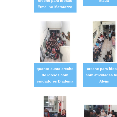
creche para idosas
Mauá
Ermelino Matarazzo
quanto custa creche
creche para ido
de idosos com
com atividades A
cuidadores Diadema
Alvim