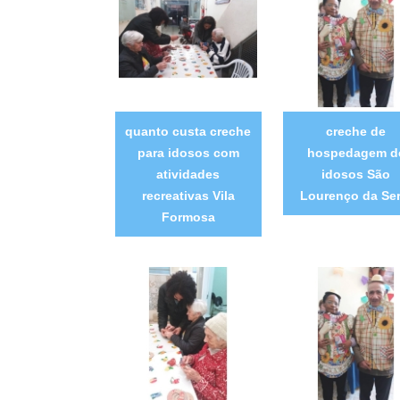
quanto custa creche
creche de
para idosos com
hospedagem d
atividades
idosos São
recreativas Vila
Lourenço da Ser
Formosa