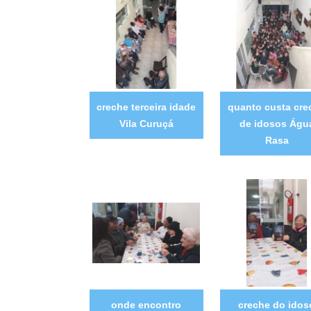
creche terceira idade
quanto custa cre
Vila Curuçá
de idosos Águ
Rasa
onde encontro
creche do idos