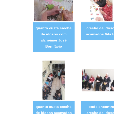
quanto custa creche
creche de idos
de idosos com
acamados Vila 
alzheimer José
Bonifácio
quanto custa creche
onde encontr
de idosos acamados
creche de idos