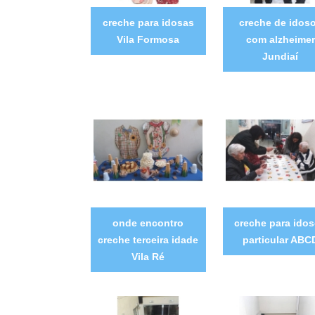
creche para idosas
creche de idos
Vila Formosa
com alzheimer
Jundiaí
onde encontro
creche para ido
creche terceira idade
particular ABC
Vila Ré