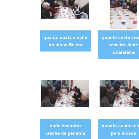
quanto custa creche
quanto custa cre
do idoso Belém
terceira idade
Guararema
onde encontro
quanto custa cre
creche de geriatria
para idosos