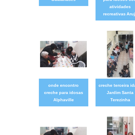
atividades
recreativas Aru
onde encontro
creche terceira i
creche para idosas
Jardim Santa
Alphaville
Terezinha