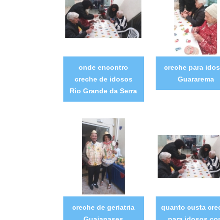
onde encontro
creche para ido
creche de idosos
Guararema
Rio Grande da Serra
creche de geriatria
quanto custa cre
Guaianases
para idosos c