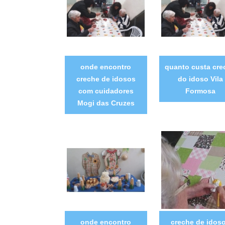
onde encontro
quanto custa cre
creche de idosos
do idoso Vila
com cuidadores
Formosa
Mogi das Cruzes
onde encontro
creche de idos