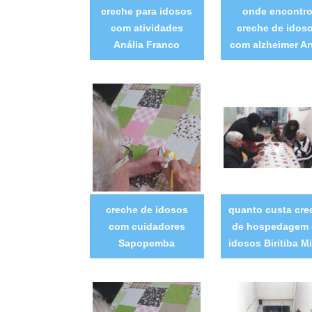
creche para idosos
onde encontr
com atividades
creche de idos
Anália Franco
com alzheimer Ar
creche de idosos
quanto custa cre
com cuidadores
de hospedagem
Sapopemba
idosos Biritiba M