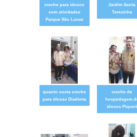
creche para idosos
Jardim Santa
com atividades
Terezinha
Parque São Lucas
quanto custa creche
creche de
para idosas Diadema
hospedagem d
idosos Piquer