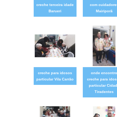
creche terceira idade
com cuidadore
Barueri
Mairiporã
creche para idosos
onde encontr
particular Vila Carrão
creche para ido
particular Cida
Tiradentes