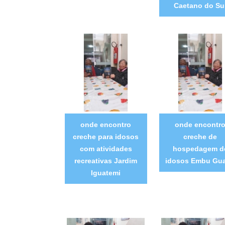
Caetano do Su
onde encontro
onde encontr
creche para idosos
creche de
com atividades
hospedagem d
recreativas Jardim
idosos Embu Gu
Iguatemi