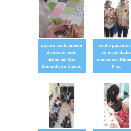
quanto custa creche
creche para ido
de idosos com
com atividade
alzheimer São
recreativas Ribei
Bernardo do Campo
Pires