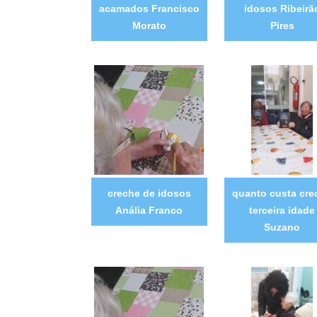
acamados Francisco
idosos Ribeirã
Morato
Pires
creche de idosos
quanto custa cre
Anália Franco
terceira idade
Suzano