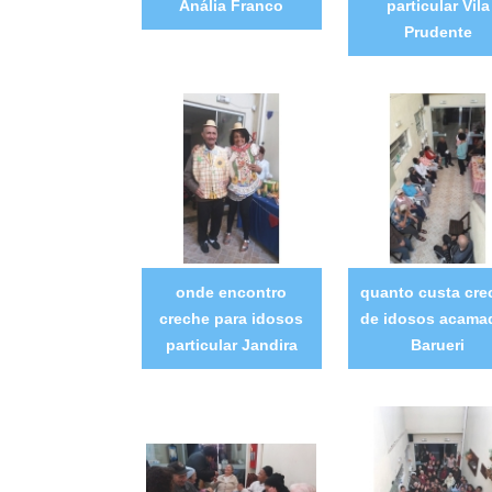
Anália Franco
particular Vila
Prudente
onde encontro
quanto custa cre
creche para idosos
de idosos acama
particular Jandira
Barueri