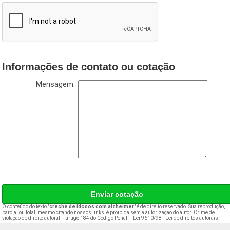
Informações de contato ou cotação
Mensagem:
Enviar cotação
O conteúdo do texto "
creche de idosos com alzheimer
" é de direito reservado. Sua reprodução,
parcial ou total, mesmo citando nossos links, é proibida sem a autorização do autor. Crime de
violação de direito autoral – artigo 184 do Código Penal –
Lei 9610/98 - Lei de direitos autorais
.