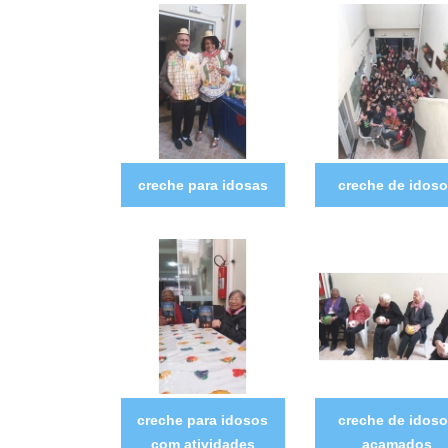
creche para idosas
creche de idos
creche para idosos
creche de idos
com atividades
acamados