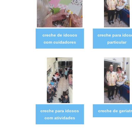
creche de idosos
creche para idos
com cuidadores
particular
creche para idosos
creche de geriatr
com atividades