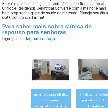
Este é o seu caso? Faça uma visita à Casa de Repouso Ideal
Clínica e Residência Geriátrica! Converse com a melhor e mais
bem preparada equipe de saúde do mercado! Planeje seu dia a
dia! Cuide de sua família!
Para saber mais sobre clínica de
repouso para senhoras
Ligue para
ou
faça uma cotação
quanto custa clínica
clínicas de repo
de repouso
para idosos Jo
completa na Anália
Bonifácio