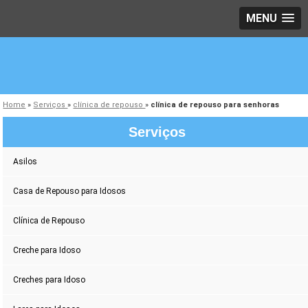
MENU
Home
»
Serviços
»
clínica de repouso
»
clínica de repouso para senhoras
Serviços
Asilos
Casa de Repouso para Idosos
Clínica de Repouso
Creche para Idoso
Creches para Idoso