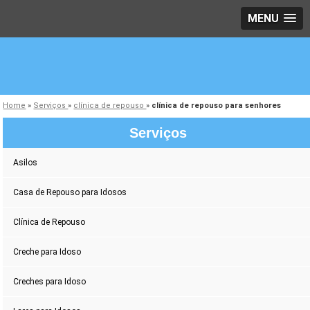
MENU
Home
»
Serviços
»
clínica de repouso
»
clínica de repouso para senhores
Serviços
Asilos
Casa de Repouso para Idosos
Clínica de Repouso
Creche para Idoso
Creches para Idoso