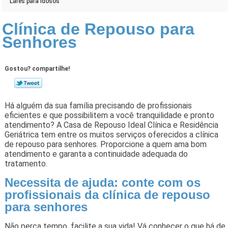
Lares para Idosos
Clínica de Repouso para
Senhores
Gostou? compartilhe!
Há alguém da sua família precisando de profissionais
eficientes e que possibilitem a você tranquilidade e pronto
atendimento? A Casa de Repouso Ideal Clínica e Residência
Geriátrica tem entre os muitos serviços oferecidos a clínica
de repouso para senhores. Proporcione a quem ama bom
atendimento e garanta a continuidade adequada do
tratamento.
Necessita de ajuda: conte com os
profissionais da clínica de repouso
para senhores
Não perca tempo, facilite a sua vida! Vá conhecer o que há de