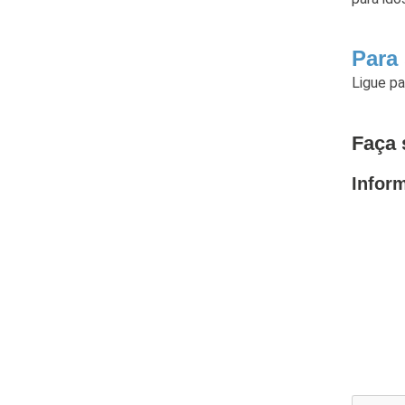
Para
Ligue p
Faça 
Infor