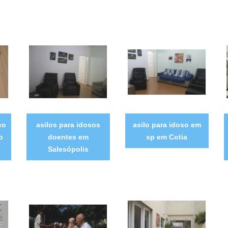
ço
asilos para idosos
asilo para idoso em
o
doentes em
sp em Cotia
Salesópolis