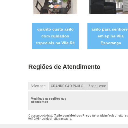
quanto custa asilo
asilo para senhor
com cuidados
em sp na Vila
especiais na Vila Ré
Esperança
Regiões de Atendimento
Selecione:
GRANDE SÃO PAULO
Zona Leste
Verifique as regiões que
atendemos
O conteúdo do texto "
Asilo com Médicos Preço Artur Alvim
" é de direito r
9610/98 - Lei de direitos autorais
.