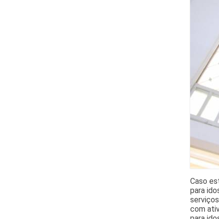
Caso es
para ido
serviços
com ati
para ido