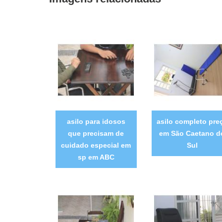
asilo para idosos
asilo completo pre
que precisam de
em São Caetano d
cuidado especial em
Sul
sp em ABC