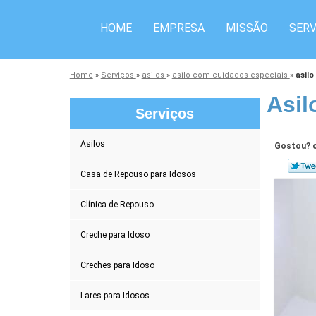
HOME
EMPRESA
MISSÃO
SERV
Home
»
Serviços
»
asilos
»
asilo com cuidados especiais
»
asilo
Asil
Serviços
Asilos
Gostou? c
Casa de Repouso para Idosos
Clínica de Repouso
Creche para Idoso
Creches para Idoso
Lares para Idosos