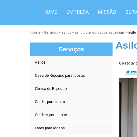
HOME
EMPRESA
MISSÃO
SERV
Home
»
Serviços
»
asilos
»
asilo com cuidados especiais
»
asilo
Asil
Serviços
Asilos
Gostou? c
Casa de Repouso para Idosos
Clínica de Repouso
Creche para Idoso
Creches para Idoso
Lares para Idosos