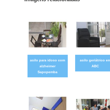
asilo para idoso com
asilo geriátrico e
alzheimer
ABC
Sapopemba