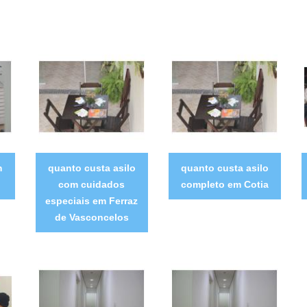
m
quanto custa asilo
quanto custa asilo
com cuidados
completo em Cotia
especiais em Ferraz
de Vasconcelos