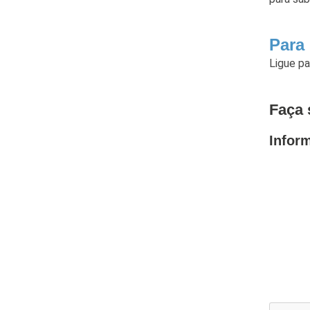
Para
Ligue p
Faça 
Infor