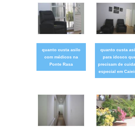
quanto custa asilo
quanto custa asi
com médicos na
para idosos qu
Ponte Rasa
precisam de cuid
especial em Caiei