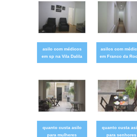
asilo com médicos
asilos com médi
em sp na Vila Dalila
em Franco da Ro
quanto custa asilo
quanto custa asi
para mulheres
para senhores