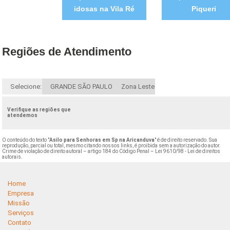
idosas na Vila Ré
Piqueri
Regiões de Atendimento
Selecione:
GRANDE SÃO PAULO
Zona Leste
Verifique as regiões que
atendemos
O conteúdo do texto "
Asilo para Senhoras em Sp na Aricanduva
" é de direito reservado. Sua
reprodução, parcial ou total, mesmo citando nossos links, é proibida sem a autorização do autor.
Crime de violação de direito autoral – artigo 184 do Código Penal –
Lei 9610/98 - Lei de direitos
autorais
.
Home
Empresa
Missão
Serviços
Contato