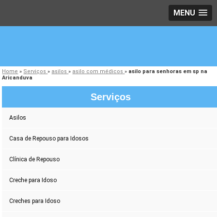
MENU
Home
»
Serviços
»
asilos
»
asilo com médicos
»
asilo para senhoras em sp na
Aricanduva
Serviços
Asilos
Casa de Repouso para Idosos
Clínica de Repouso
Creche para Idoso
Creches para Idoso