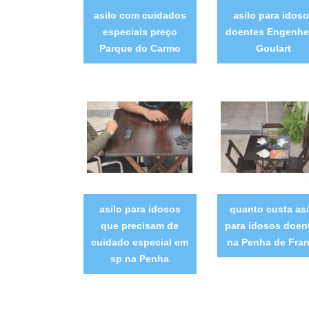
asilo com cuidados
asilo para idos
especiais preço
doentes Engenhe
Parque do Carmo
Goulart
asilo para idosos
quanto custa asi
que precisam de
para idosos doen
cuidado especial em
na Penha de Fra
sp na Penha