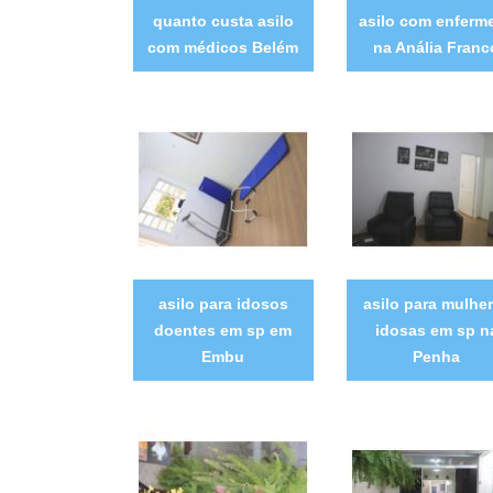
quanto custa asilo
asilo com enferme
com médicos Belém
na Anália Franc
asilo para idosos
asilo para mulhe
doentes em sp em
idosas em sp n
Embu
Penha