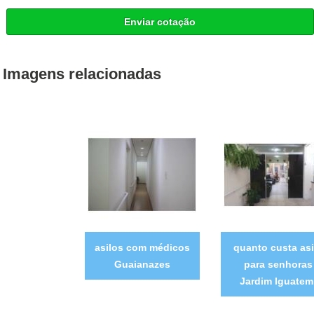
Enviar cotação
Imagens relacionadas
asilos com médicos
quanto custa asi
Guaianazes
para senhoras
Jardim Iguatem