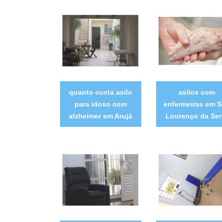
quanto custa asilo
asilos com
para idoso com
enfermeiras em 
alzheimer em Arujá
Lourenço da Ser