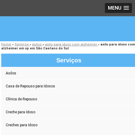
MENU
Home
»
Serviços
»
asilos
»
asilo para idoso com alzheimer
»
asilo para idoso co
alzheimer em sp em São Caetano do Sul
Serviços
Asilos
Casa de Repouso para Idosos
Clínica de Repouso
Creche para Idoso
Creches para Idoso