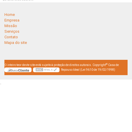
Home
Empresa
Missão
Serviços
Contato
Mapa do site
©
O inteiro teor deste site está sujeito à proteção de direitos autorais. Copyright
Casa de
Repouso Ideal (Lei 9610 de 19/02/1998)