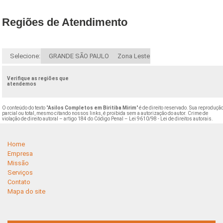
Regiões de Atendimento
Selecione:
GRANDE SÃO PAULO
Zona Leste
Verifique as regiões que
atendemos
O conteúdo do texto "
Asilos Completos em Biritiba Mirim
" é de direito reservado. Sua reprodução
parcial ou total, mesmo citando nossos links, é proibida sem a autorização do autor. Crime de
violação de direito autoral – artigo 184 do Código Penal –
Lei 9610/98 - Lei de direitos autorais
.
Home
Empresa
Missão
Serviços
Contato
Mapa do site