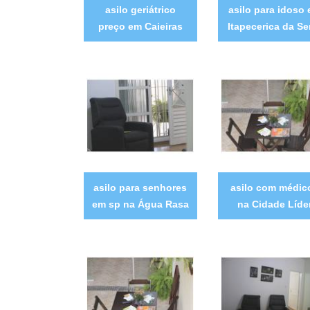
asilo geriátrico
asilo para idoso
preço em Caieiras
Itapecerica da Se
asilo para senhores
asilo com médic
em sp na Água Rasa
na Cidade Líde