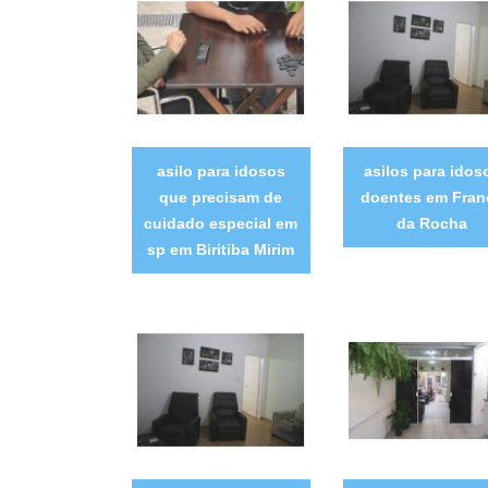
asilo para idosos
asilos para idos
que precisam de
doentes em Fran
cuidado especial em
da Rocha
sp em Biritiba Mirim