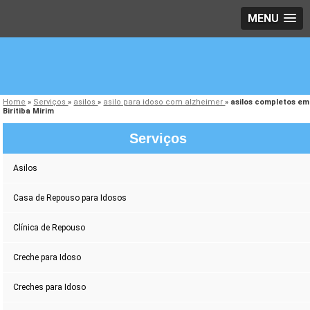
MENU
Home
»
Serviços
»
asilos
»
asilo para idoso com alzheimer
»
asilos completos em
Biritiba Mirim
Serviços
Asilos
Casa de Repouso para Idosos
Clínica de Repouso
Creche para Idoso
Creches para Idoso