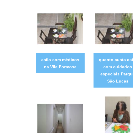
asilo com médicos
quanto custa asi
na Vila Formosa
com cuidados
especiais Parqu
São Lucas