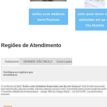
asilos com médicos
asilo para idoso 
Itaim Paulista
alzheimer em sp 
Vila Matilde
Regiões de Atendimento
Selecione:
GRANDE SÃO PAULO
Zona Leste
Verifique as regiões que
atendemos
O conteúdo do texto "
Asilo com Cuidados Especiais em Sp em Osasco
" é de direito reservado.
Sua reprodução, parcial ou total, mesmo citando nossos links, é proibida sem a autorização do autor
Crime de violação de direito autoral – artigo 184 do Código Penal –
Lei 9610/98 - Lei de direitos
autorais
.
Home