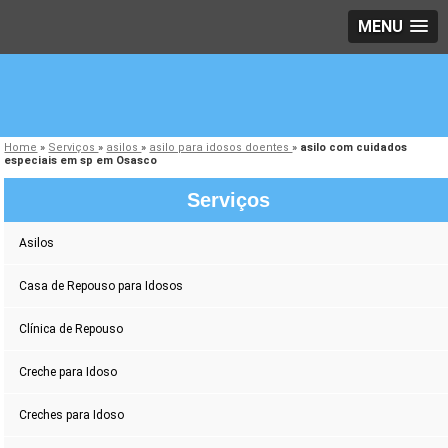
MENU
Home
»
Serviços
»
asilos
»
asilo para idosos doentes
»
asilo com cuidados
especiais em sp em Osasco
Serviços
Asilos
Casa de Repouso para Idosos
Clínica de Repouso
Creche para Idoso
Creches para Idoso