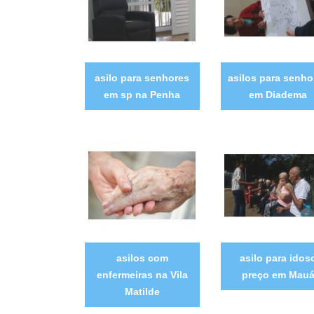
asilo para senhores
asilos para senho
em sp na Penha
em Diadema
asilos com
asilo para idos
enfermeiras na Vila
preço em Mau
Matilde