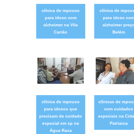
clínica de repouso
clínica de repou
para idoso com
para idoso co
alzheimer na Vila
alzheimer preç
Carrão
Belém
clínica de repouso
clínicas de repo
para idosos que
com cuidados
precisam de cuidado
especiais na Cid
especial em sp na
Patriarca
Água Rasa