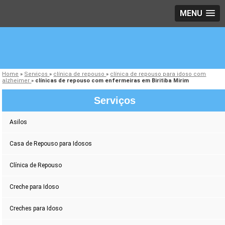
MENU
Home
»
Serviços
»
clínica de repouso
»
clínica de repouso para idoso com
alzheimer
»
clínicas de repouso com enfermeiras em Biritiba Mirim
Serviços
Asilos
Casa de Repouso para Idosos
Clínica de Repouso
Creche para Idoso
Creches para Idoso