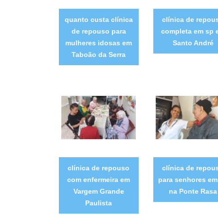
quanto custa clínica
clínica de repou
de repouso para
completa em sp 
mulheres idosas em
Santo André
Taboão da Serra
clínica de repouso
clínica de repou
com enfermeira em
para senhores em
Vargem Grande
na Ponte Rasa
Paulista