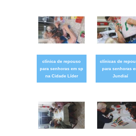
clínica de repouso
clínicas de repo
para senhoras em sp
para senhoras 
na Cidade Líder
Jundiaí