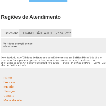
Regiões de Atendimento
Selecione:
GRANDE SÃO PAULO
Zona Leste
Verifique as regiões que
atendemos
O conteúdo do texto "
Clínicas de Repouso com Enfermeiras em Biritiba Mirim
" é de direito
reservado. Sua reprodução, parcial ou total, mesmo citando nossos links, é proibida sem a
autorização do autor. Crime de violação de direito autoral – artigo 184 do Código Penal –
Lei 9610/9
- Lei de direitos autorais
.
Home
Empresa
Missão
Serviços
Contato
Mapa do site