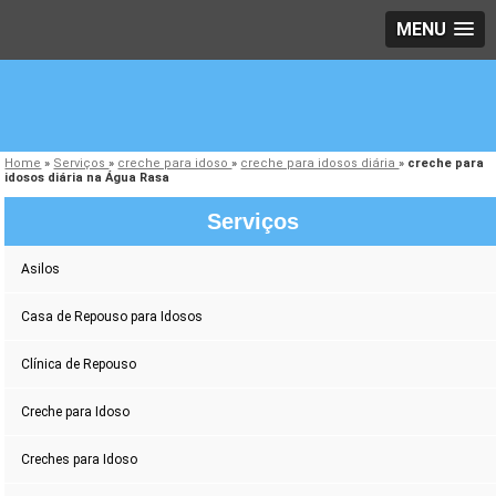
MENU
Home
»
Serviços
»
creche para idoso
»
creche para idosos diária
»
creche para
idosos diária na Água Rasa
Serviços
Asilos
Casa de Repouso para Idosos
Clínica de Repouso
Creche para Idoso
Creches para Idoso