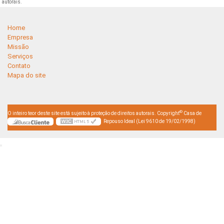
autorais
.
Home
Empresa
Missão
Serviços
Contato
Mapa do site
©
O inteiro teor deste site está sujeito à proteção de direitos autorais. Copyright
Casa de
Repouso Ideal (Lei 9610 de 19/02/1998)