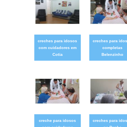
creches para idosos
creches para ido
com cuidadores em
completas
Cotia
Belenzinho
creche para idosos
creches para ido