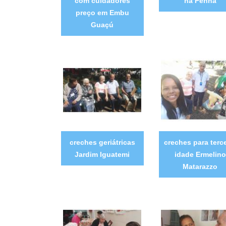
com cuidadores
na Penha
preço em Embu
Guaçú
creches geriátricas
creches para terce
Jardim Iguatemi
idade Ermelino
Matarazzo