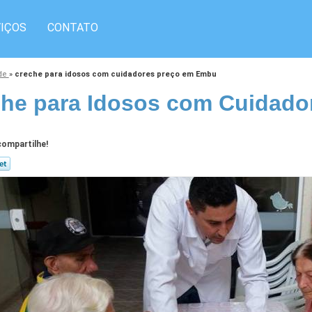
IÇOS
CONTATO
ade
»
creche para idosos com cuidadores preço em Embu
he para Idosos com Cuidad
ompartilhe!