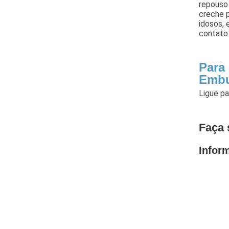
repouso
creche p
idosos, 
contato 
Para
Emb
Ligue p
Faça 
Infor