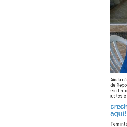
Ainda nã
de Repou
em term
justos 
crec
aqui!
Tem int