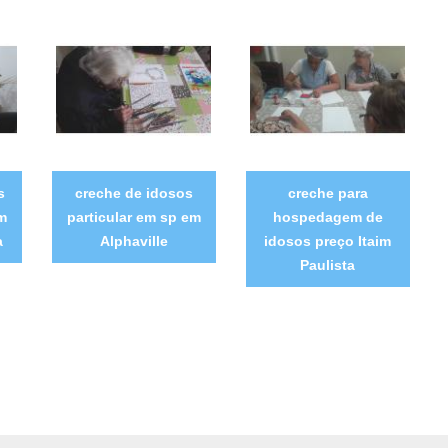
s
creche de idosos
creche para
m
particular em sp em
hospedagem de
a
Alphaville
idosos preço Itaim
Paulista