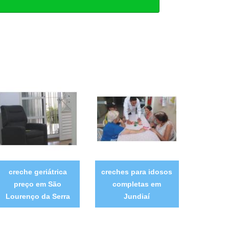
creche geriátrica
creches para idosos
preço em São
completas em
Lourenço da Serra
Jundiaí