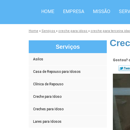
HOME
EMPRESA
MISSÃO
SERV
Home
»
Serviços
»
creche para idoso
»
creche para terceira id
Crec
Serviços
Asilos
Gostou? c
Casa de Repouso para Idosos
Clínica de Repouso
Creche para Idoso
Creches para Idoso
Lares para Idosos