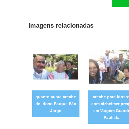
Imagens relacionadas
quanto custa creche
creche para idoso
de idoso Parque São
com alzheimer pre
Jorge
em Vargem Grand
Paulista