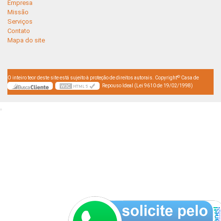
Empresa
Missão
Serviços
Contato
Mapa do site
©
O inteiro teor deste site está sujeito à proteção de direitos autorais. Copyright
Casa de
Repouso Ideal (Lei 9610 de 19/02/1998)