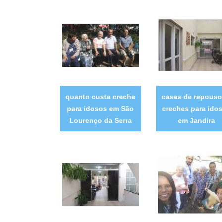
quanto custa creche
casas de repouso
para idosos em São
creches para ido
Lourenço da Serra
em Jandira