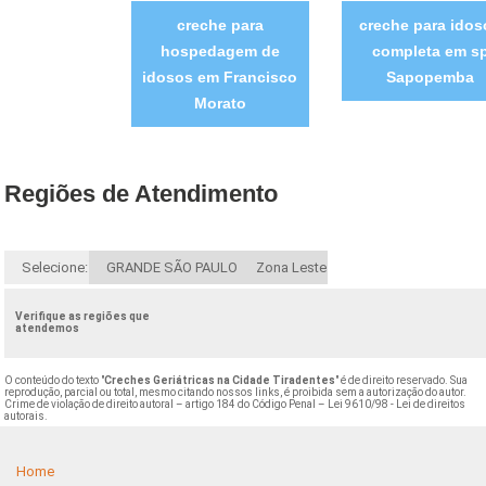
creche para
creche para idos
hospedagem de
completa em s
idosos em Francisco
Sapopemba
Morato
Regiões de Atendimento
Selecione:
GRANDE SÃO PAULO
Zona Leste
Verifique as regiões que
atendemos
O conteúdo do texto "
Creches Geriátricas na Cidade Tiradentes
" é de direito reservado. Sua
reprodução, parcial ou total, mesmo citando nossos links, é proibida sem a autorização do autor.
Crime de violação de direito autoral – artigo 184 do Código Penal –
Lei 9610/98 - Lei de direitos
autorais
.
Home