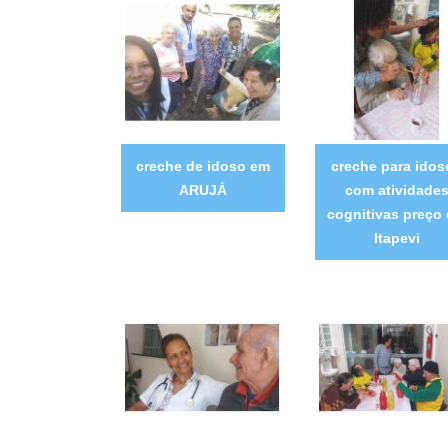
creche de idoso em
creche para idos
ARUJÁ
com atividade
cognitivas preço
Itapevi