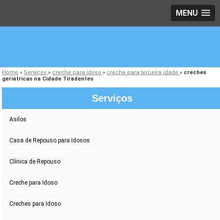
MENU
Home
»
Serviços
»
creche para idoso
»
creche para terceira idade
»
creches
geriátricas na Cidade Tiradentes
Serviços
Asilos
Casa de Repouso para Idosos
Clínica de Repouso
Creche para Idoso
Creches para Idoso