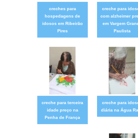
creches para
creche para idos
hospedagens de
com alzheimer pr
idosos em Ribeirão
em Vargem Gran
Pires
Paulista
creche para terceira
creche para idos
idade preço na
diária na Água R
Penha de França