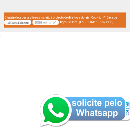
©
O inteiro teor deste site está sujeito à proteção de direitos autorais. Copyright
Casa de
Repouso Ideal (Lei 9610 de 19/02/1998)