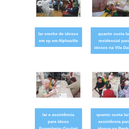
lar creche de idosos
quanto custa la
em sp em Alphaville
residencial par
idosos na Vila Dal
lar e assistência
quanto custa lar
para idoso
assistência par
Engenheiro Goulart
idosos na Penh