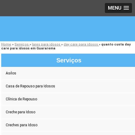
MENU
Home
»
Serviços
»
lares para idosos
»
day care para idosos
»
quanto custa day
care para idosos em Guararema
Serviços
Asilos
Casa de Repouso para Idosos
Clínica de Repouso
Creche para Idoso
Creches para Idoso