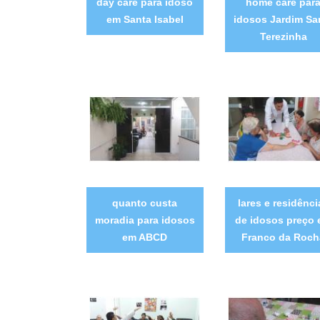
day care para idoso
home care par
em Santa Isabel
idosos Jardim Sa
Terezinha
quanto custa
lares e residênci
moradia para idosos
de idosos preço
em ABCD
Franco da Roch