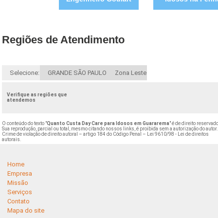
Regiões de Atendimento
Selecione:
GRANDE SÃO PAULO
Zona Leste
Verifique as regiões que
atendemos
O conteúdo do texto "
Quanto Custa Day Care para Idosos em Guararema
" é de direito reservad
Sua reprodução, parcial ou total, mesmo citando nossos links, é proibida sem a autorização do autor
Crime de violação de direito autoral – artigo 184 do Código Penal –
Lei 9610/98 - Lei de direitos
autorais
.
Home
Empresa
Missão
Serviços
Contato
Mapa do site