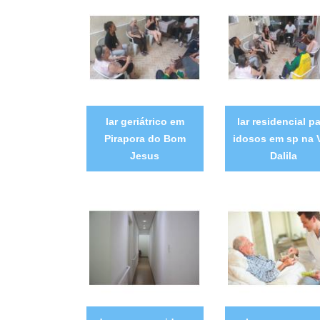
lar geriátrico em
lar residencial p
Pirapora do Bom
idosos em sp na V
Jesus
Dalila