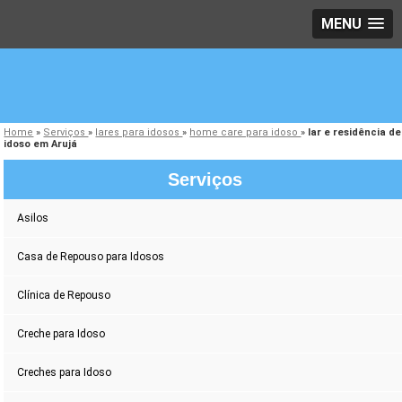
MENU
Home
»
Serviços
»
lares para idosos
»
home care para idoso
»
lar e residência de
idoso em Arujá
Serviços
Asilos
Casa de Repouso para Idosos
Clínica de Repouso
Creche para Idoso
Creches para Idoso