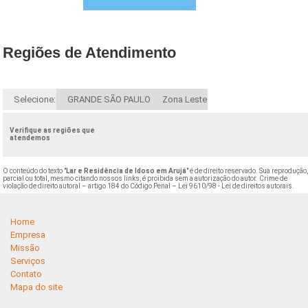
Regiões de Atendimento
Selecione:
GRANDE SÃO PAULO
Zona Leste
Verifique as regiões que
atendemos
O conteúdo do texto "
Lar e Residência de Idoso em Arujá
" é de direito reservado. Sua reprodução
parcial ou total, mesmo citando nossos links, é proibida sem a autorização do autor. Crime de
violação de direito autoral – artigo 184 do Código Penal –
Lei 9610/98 - Lei de direitos autorais
.
Home
Empresa
Missão
Serviços
Contato
Mapa do site