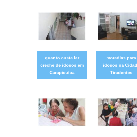
quanto custa lar
moradias para
creche de idosos em
idosos na Cida
Carapicuíba
Tiradentes