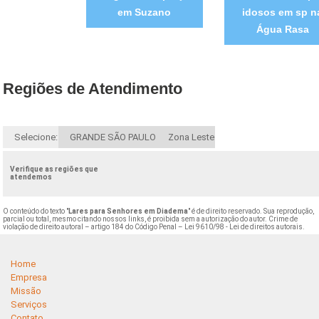
em Suzano
idosos em sp n
Água Rasa
Regiões de Atendimento
Selecione:
GRANDE SÃO PAULO
Zona Leste
Verifique as regiões que
atendemos
O conteúdo do texto "
Lares para Senhores em Diadema
" é de direito reservado. Sua reprodução,
parcial ou total, mesmo citando nossos links, é proibida sem a autorização do autor. Crime de
violação de direito autoral – artigo 184 do Código Penal –
Lei 9610/98 - Lei de direitos autorais
.
Home
Empresa
Missão
Serviços
Contato