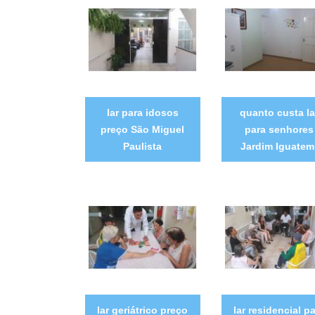
lar para idosos
quanto custa la
preço São Miguel
para senhores
Paulista
Jardim Iguatem
lar geriátrico preço
lar residencial p