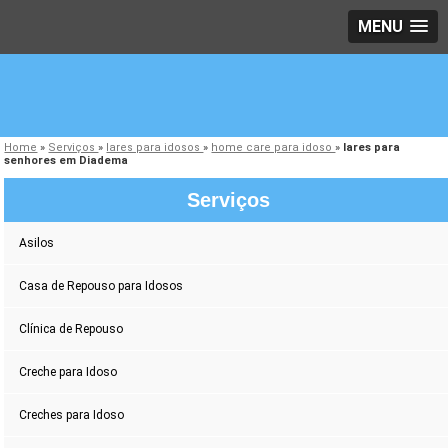
MENU
Home
»
Serviços
»
lares para idosos
»
home care para idoso
»
lares para
senhores em Diadema
Serviços
Asilos
Casa de Repouso para Idosos
Clínica de Repouso
Creche para Idoso
Creches para Idoso