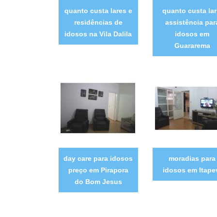
quanto custa lares e
quanto custa lar
residências de
assistência par
idosos na Vila Dalila
idosos em
Guararema
day care para idosos
moradias para
preço em Pirapora
idosos em Itape
do Bom Jesus