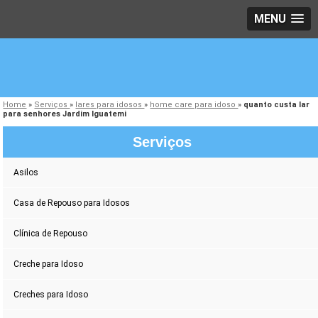
MENU
Home
»
Serviços
»
lares para idosos
»
home care para idoso
»
quanto custa lar
para senhores Jardim Iguatemi
Serviços
Asilos
Casa de Repouso para Idosos
Clínica de Repouso
Creche para Idoso
Creches para Idoso