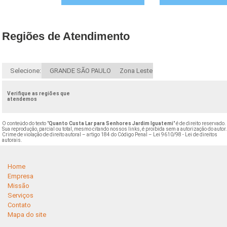
Regiões de Atendimento
Selecione:
GRANDE SÃO PAULO
Zona Leste
Verifique as regiões que
atendemos
O conteúdo do texto "
Quanto Custa Lar para Senhores Jardim Iguatemi
" é de direito reservado.
Sua reprodução, parcial ou total, mesmo citando nossos links, é proibida sem a autorização do autor
Crime de violação de direito autoral – artigo 184 do Código Penal –
Lei 9610/98 - Lei de direitos
autorais
.
Home
Empresa
Missão
Serviços
Contato
Mapa do site