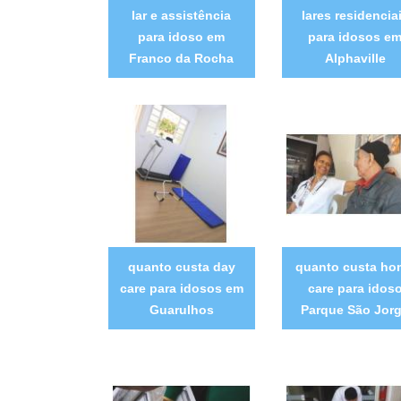
lar e assistência
lares residencia
para idoso em
para idosos e
Franco da Rocha
Alphaville
quanto custa day
quanto custa ho
care para idosos em
care para idos
Guarulhos
Parque São Jor