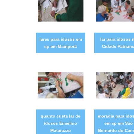
lares para idosos em
lar para idosos 
sp em Mairiporã
Cidade Patriarc
quanto custa lar de
moradia para ido
idosos Ermelino
em sp em São
Matarazzo
Bernardo do Ca