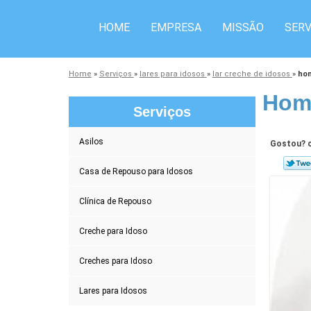
HOME
EMPRESA
MISSÃO
SERV
Home
»
Serviços
»
lares para idosos
»
lar creche de idosos
»
hom
Home
Serviços
Asilos
Gostou? c
Casa de Repouso para Idosos
Clínica de Repouso
Creche para Idoso
Creches para Idoso
Lares para Idosos