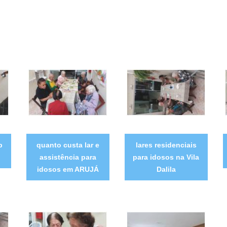
p
quanto custa lar e
lares residenciais
assistência para
para idosos na Vila
idosos em ARUJÁ
Dalila