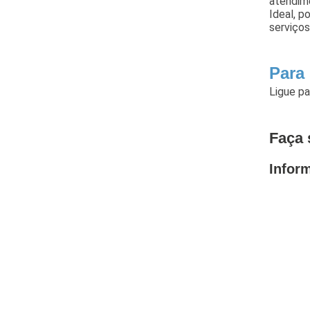
atendim
Ideal, p
serviços
Para
Ligue p
Faça 
Infor