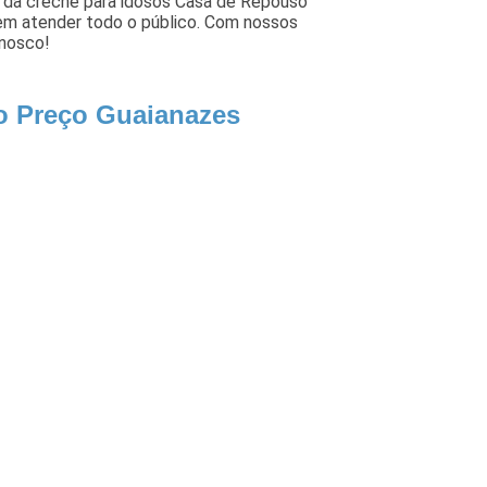
o da creche para idosos Casa de Repouso
 em atender todo o público. Com nossos
onosco!
o Preço Guaianazes