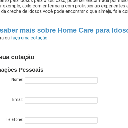
ento para idosos para o seu caso, pode ser encontrada por mei
or exemplo, asilo com enfermaria com profissionais experientes
 da creche de idosos você pode encontrar o que almeja, fale c
 saber mais sobre Home Care para Idos
ara
ou
faça uma cotação
sua cotação
mações Pessoais
Nome:
Email:
Telefone: