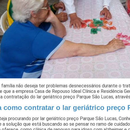
 família não deseja ter problemas desnecessários durante o tr
e que a empresa Casa de Repouso Ideal Clínica e Residência Ger
 a contratação do lar geriátrico preço Parque São Lucas, atravé
a como contratar o lar geriátrico preço
eja procurando por lar geriátrico preço Parque São Lucas, Con
 a solução que está buscando ao se pensar no ramo de cuidados
 oferece, como clínica de repouso para idoso com alzheimer e 