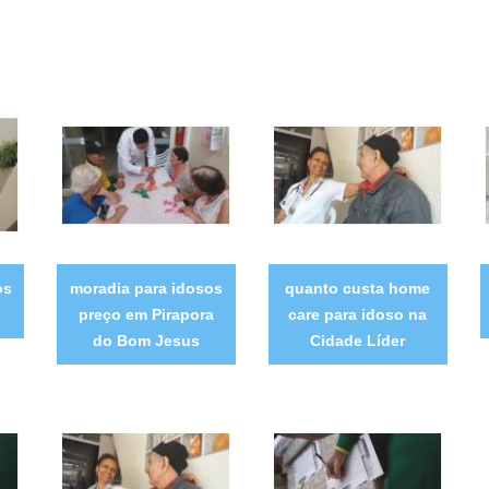
os
moradia para idosos
quanto custa home
preço em Pirapora
care para idoso na
do Bom Jesus
Cidade Líder