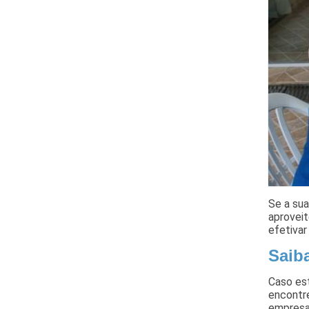
Se a sua
aproveit
efetivar
Saib
Caso est
encontre
empresa