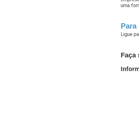
uma for
Para
Ligue p
Faça 
Infor