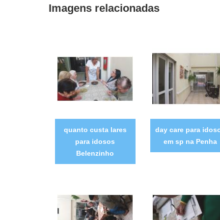
Imagens relacionadas
quanto custa lares
day care para idos
para idosos
em sp na Penha
Belenzinho