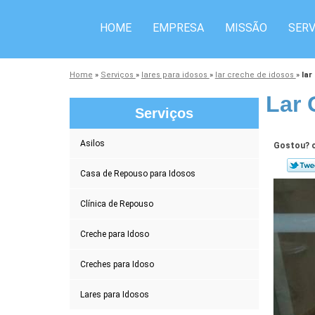
HOME
EMPRESA
MISSÃO
SERV
Home
»
Serviços
»
lares para idosos
»
lar creche de idosos
»
lar
Lar 
Serviços
Asilos
Gostou? c
Casa de Repouso para Idosos
Clínica de Repouso
Creche para Idoso
Creches para Idoso
Lares para Idosos