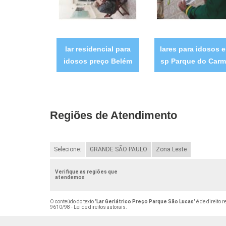
lar residencial para
lares para idosos 
idosos preço Belém
sp Parque do Car
Regiões de Atendimento
Selecione:
GRANDE SÃO PAULO
Zona Leste
Verifique as regiões que
atendemos
O conteúdo do texto "
Lar Geriátrico Preço Parque São Lucas
" é de direito
9610/98 - Lei de direitos autorais
.