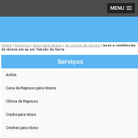
MENU
Home
»
Serviços
»
lares para idosos
»
lar creche de idosos
»
lares e residências
de idosos em sp em Taboão da Serra
Serviços
Asilos
Casa de Repouso para Idosos
Clínica de Repouso
Creche para Idoso
Creches para Idoso