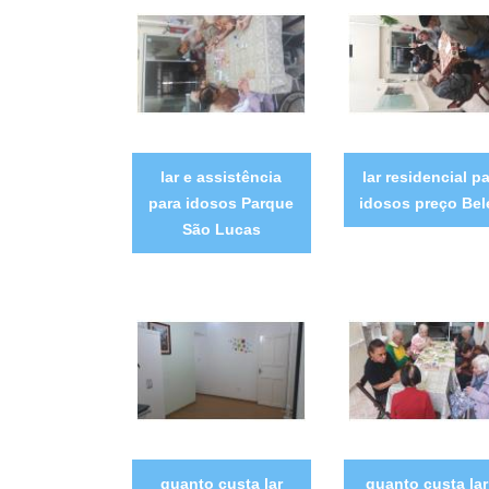
lar e assistência
lar residencial p
para idosos Parque
idosos preço Be
São Lucas
quanto custa lar
quanto custa lar