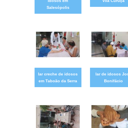
idosos em
Vila Curuçá
Salesópolis
lar creche de idosos
lar de idosos Jo
em Taboão da Serra
Bonifácio