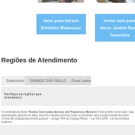
lares para idosos
home care par
Ermelino Matarazzo
idoso Jardim San
Terezinha
Regiões de Atendimento
Selecione:
GRANDE SÃO PAULO
Zona Leste
Verifique as regiões que
atendemos
O conteúdo do texto "
Home Care para Idosos em Francisco Morato
" é de direito reservado. Sua
reprodução, parcial ou total, mesmo citando nossos links, é proibida sem a autorização do autor.
Crime de violação de direito autoral – artigo 184 do Código Penal –
Lei 9610/98 - Lei de direitos
autorais
.