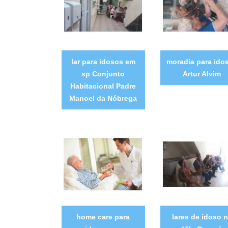
lar para idosos em
moradia para ido
sp Conjunto
Artur Alvim
Habitacional Padre
Manoel da Nóbrega
home care para
lares de idoso 