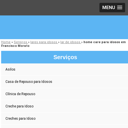
MENU
Home
»
Serviços
»
lares para idosos
»
lar de idosos
»
home care para idosos em
Francisco Morato
Serviços
Asilos
Casa de Repouso para Idosos
Clínica de Repouso
Creche para Idoso
Creches para Idoso