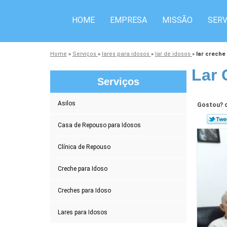
HOME
EMPRESA
MISSÃO
SERV
Home
»
Serviços
»
lares para idosos
»
lar de idosos
»
lar creche
Lar 
Serviços
Asilos
Gostou? c
Casa de Repouso para Idosos
Clínica de Repouso
Creche para Idoso
Creches para Idoso
Lares para Idosos