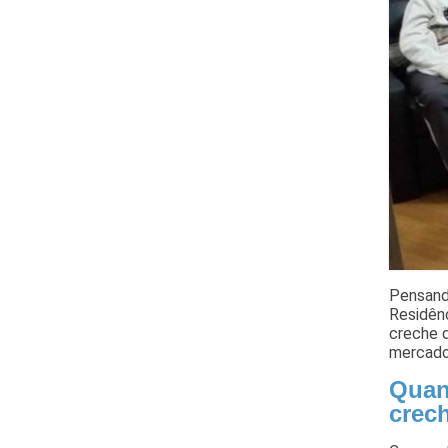
Pensando
Residênc
creche 
mercado
Quan
crec