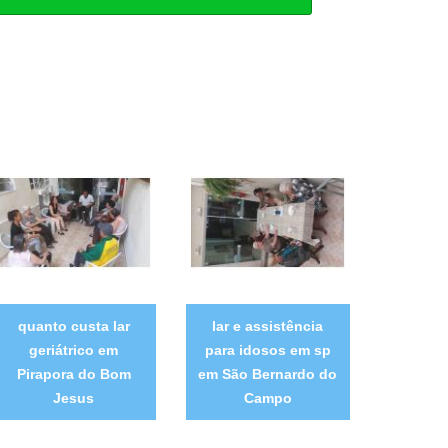
quanto custa lar
lar e assistência
geriátrico em
para idosos em sp
Pirapora do Bom
em São Bernardo do
Jesus
Campo