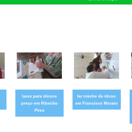
lares para idosos
lar creche de idoso
preço em Ribeirão
em Francisco Morato
Pires