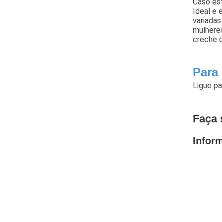
Caso est
Ideal e 
variadas
mulhere
creche d
Para
Ligue p
Faça 
Infor