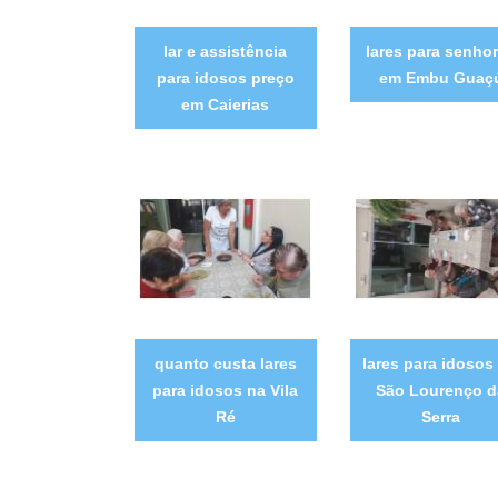
lar e assistência
lares para senho
para idosos preço
em Embu Guaç
em Caierias
quanto custa lares
lares para idosos
para idosos na Vila
São Lourenço d
Ré
Serra