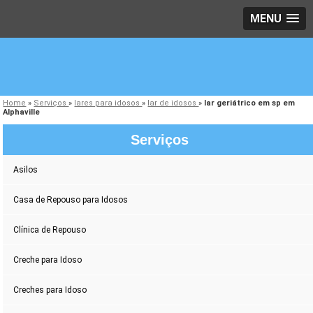
MENU
Home
»
Serviços
»
lares para idosos
»
lar de idosos
»
lar geriátrico em sp em
Alphaville
Serviços
Asilos
Casa de Repouso para Idosos
Clínica de Repouso
Creche para Idoso
Creches para Idoso