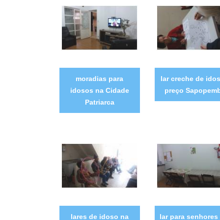
moradias para
lar creche de ido
idosos na Cidade
preço Sapopem
Patriarca
lares de idoso na
lar para senhores