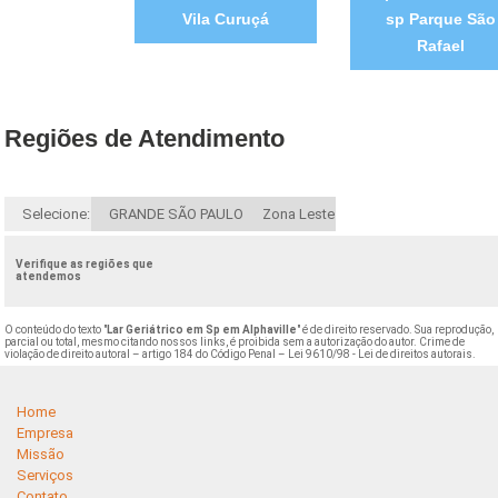
Vila Curuçá
sp Parque São
Rafael
Regiões de Atendimento
Selecione:
GRANDE SÃO PAULO
Zona Leste
Verifique as regiões que
atendemos
O conteúdo do texto "
Lar Geriátrico em Sp em Alphaville
" é de direito reservado. Sua reprodução,
parcial ou total, mesmo citando nossos links, é proibida sem a autorização do autor. Crime de
violação de direito autoral – artigo 184 do Código Penal –
Lei 9610/98 - Lei de direitos autorais
.
Home
Empresa
Missão
Serviços
Contato