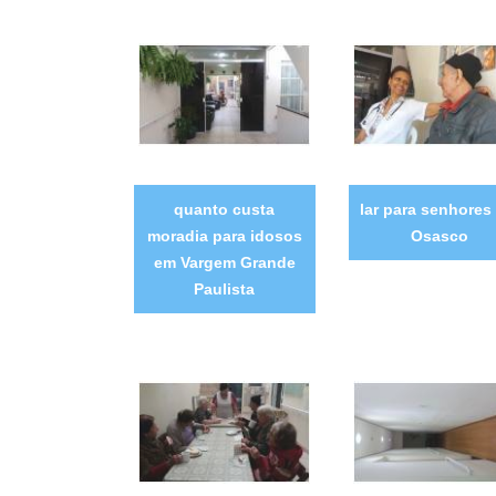
quanto custa
lar para senhores
moradia para idosos
Osasco
em Vargem Grande
Paulista