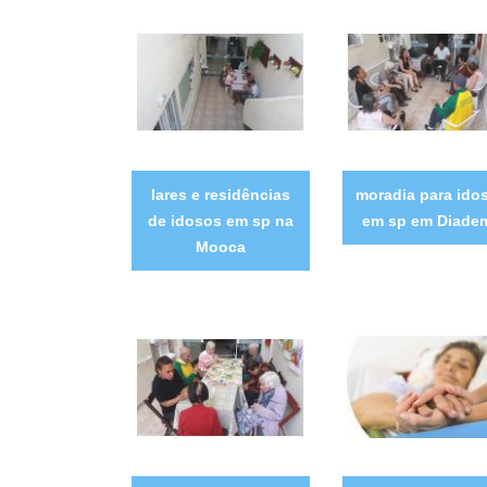
lares e residências
moradia para ido
de idosos em sp na
em sp em Diade
Mooca