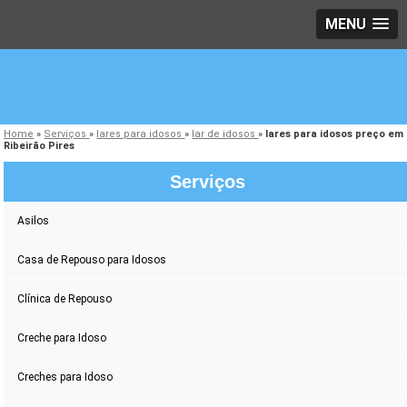
MENU
Home
»
Serviços
»
lares para idosos
»
lar de idosos
»
lares para idosos preço em
Ribeirão Pires
Serviços
Asilos
Casa de Repouso para Idosos
Clínica de Repouso
Creche para Idoso
Creches para Idoso