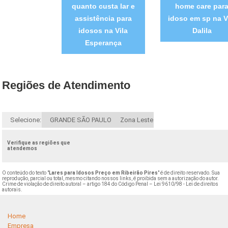
quanto custa lar e
home care par
assistência para
idoso em sp na V
idosos na Vila
Dalila
Esperança
Regiões de Atendimento
Selecione:
GRANDE SÃO PAULO
Zona Leste
Verifique as regiões que
atendemos
O conteúdo do texto "
Lares para Idosos Preço em Ribeirão Pires
" é de direito reservado. Sua
reprodução, parcial ou total, mesmo citando nossos links, é proibida sem a autorização do autor.
Crime de violação de direito autoral – artigo 184 do Código Penal –
Lei 9610/98 - Lei de direitos
autorais
.
Home
Empresa