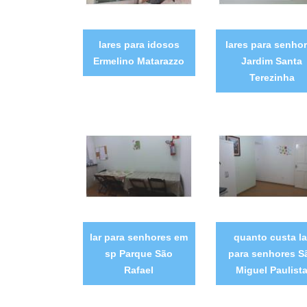
lares para idosos
lares para senho
Ermelino Matarazzo
Jardim Santa
Terezinha
lar para senhores em
quanto custa la
sp Parque São
para senhores S
Rafael
Miguel Paulist