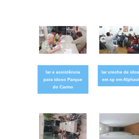
lar e assistência
lar creche de ido
para idoso Parque
em sp em Alphavi
do Carmo