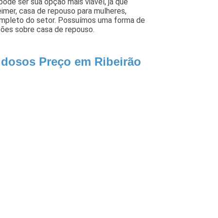
ode ser sua opção mais viável, já que
eimer, casa de repouso para mulheres,
completo do setor. Possuímos uma forma de
ções sobre casa de repouso.
 Idosos Preço em Ribeirão