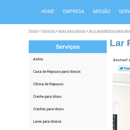
HOME
EMPRESA
MISSÃO
SERV
Home
»
Serviços
»
lares para idosos
»
lar e assistência para id
Lar 
Serviços
Asilos
Gostou? c
Casa de Repouso para Idosos
Clínica de Repouso
Creche para Idoso
Creches para Idoso
Lares para Idosos