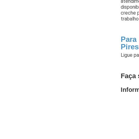
atendime
disponib
creche 
trabalho
Para
Pires
Ligue p
Faça 
Infor