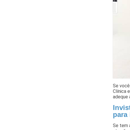
Se você 
Clínica 
adeque à
Invis
para
Se tem a