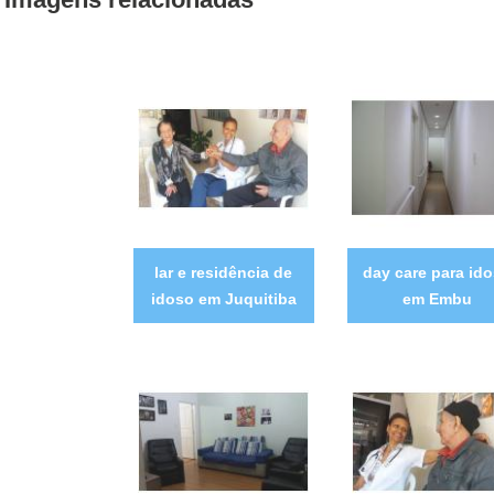
lar e residência de
day care para id
idoso em Juquitiba
em Embu