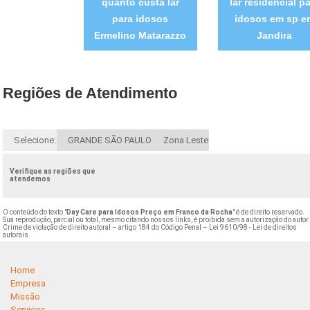
quanto custa lar
lar residencial p
para idosos
idosos em sp e
Ermelino Matarazzo
Jandira
Regiões de Atendimento
Selecione:
GRANDE SÃO PAULO
Zona Leste
Verifique as regiões que
atendemos
O conteúdo do texto "
Day Care para Idosos Preço em Franco da Rocha
" é de direito reservado.
Sua reprodução, parcial ou total, mesmo citando nossos links, é proibida sem a autorização do autor
Crime de violação de direito autoral – artigo 184 do Código Penal –
Lei 9610/98 - Lei de direitos
autorais
.
Home
Empresa
Missão
Serviços