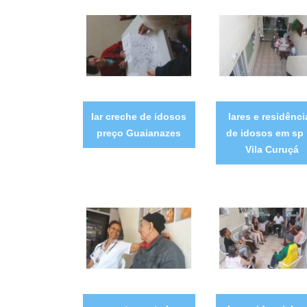
lar creche de idosos
lares e residênci
preço Guaianazes
de idosos em sp
Vila Curuçá