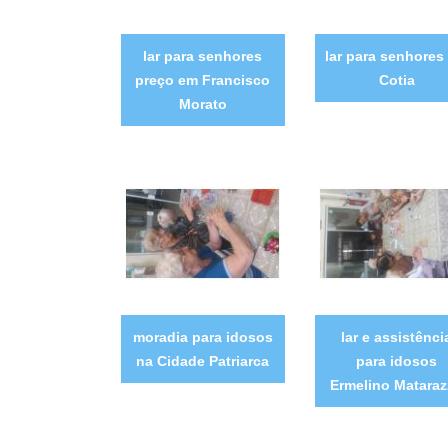
lar para senhores
lar para senhores
preço em Francisco
Cotia
Morato
moradia para idosos
lar e assistênci
na Cidade Patriarca
para idosos
Ermelino Matara