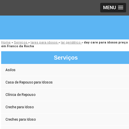
MENU
Home
»
Serviços
»
lares para idosos
»
lar geriátrico
»
day care para idosos preço
em Franco da Rocha
Serviços
Asilos
Casa de Repouso para Idosos
Clínica de Repouso
Creche para Idoso
Creches para Idoso