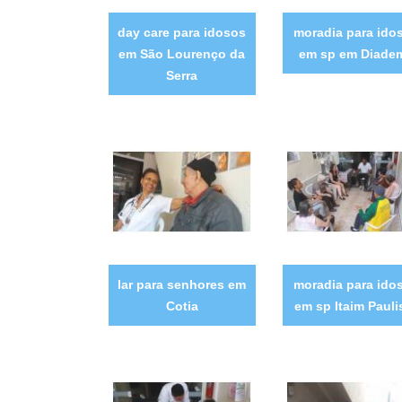
day care para idosos
moradia para ido
em São Lourenço da
em sp em Diade
Serra
lar para senhores em
moradia para ido
Cotia
em sp Itaim Pauli