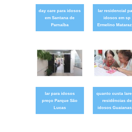
day care para idosos
lar residencial p
em Santana de
idosos em sp
Parnaíba
Ermelino Matara
lar para idosos
quanto custa lare
preço Parque São
residências de
Lucas
idosos Guaianas