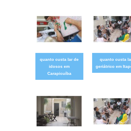
quanto custa lar de
quanto custa la
idosos em
geriátrico em Itap
Carapicuíba