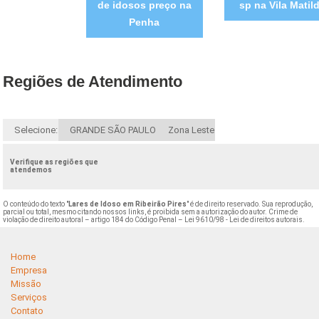
de idosos preço na
sp na Vila Matil
Penha
Regiões de Atendimento
Selecione:
GRANDE SÃO PAULO
Zona Leste
Verifique as regiões que
atendemos
O conteúdo do texto "
Lares de Idoso em Ribeirão Pires
" é de direito reservado. Sua reprodução,
parcial ou total, mesmo citando nossos links, é proibida sem a autorização do autor. Crime de
violação de direito autoral – artigo 184 do Código Penal –
Lei 9610/98 - Lei de direitos autorais
.
Home
Empresa
Missão
Serviços
Contato