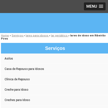
MENU
Home
»
Serviços
»
lares para idosos
»
lar geriátrico
»
lares de idoso em Ribeirão
Pires
Serviços
Asilos
Casa de Repouso para Idosos
Clínica de Repouso
Creche para Idoso
Creches para Idoso