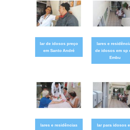
lar de idosos preço
lares e residênci
em Santo André
de idosos em sp
Embu
lares e residências
lar para idosos 