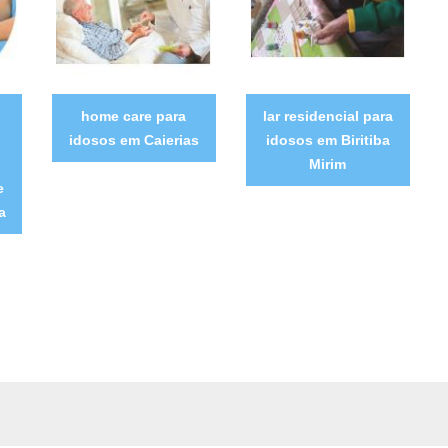
home care para
lar residencial para
idosos em Caierias
idosos em Biritiba
Mirim
e
a