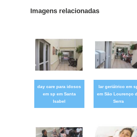
Imagens relacionadas
day care para idosos
lar geriátrico em s
em sp em Santa
em São Lourenço 
Isabel
Serra