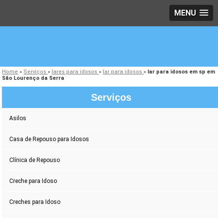
MENU
Home
»
Serviços
»
lares para idosos
»
lar para idosos
»
lar para idosos em sp em
São Lourenço da Serra
Serviços
Asilos
Casa de Repouso para Idosos
Clínica de Repouso
Creche para Idoso
Creches para Idoso