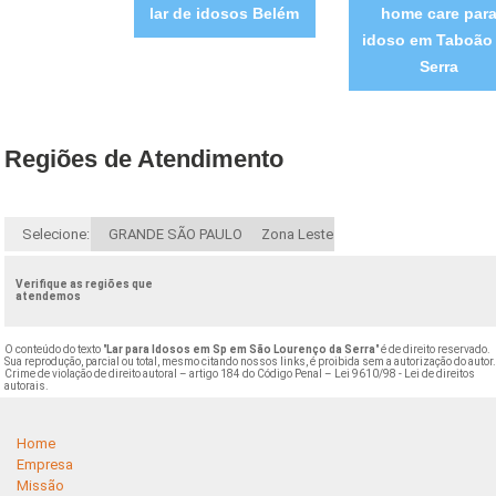
lar de idosos Belém
home care par
idoso em Taboão
Serra
Regiões de Atendimento
Selecione:
GRANDE SÃO PAULO
Zona Leste
Verifique as regiões que
atendemos
O conteúdo do texto "
Lar para Idosos em Sp em São Lourenço da Serra
" é de direito reservado.
Sua reprodução, parcial ou total, mesmo citando nossos links, é proibida sem a autorização do autor
Crime de violação de direito autoral – artigo 184 do Código Penal –
Lei 9610/98 - Lei de direitos
autorais
.
Home
Empresa
Missão