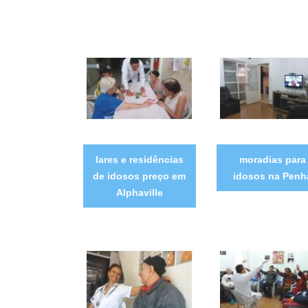
lares e residências
moradias para
de idosos preço em
idosos na Penh
Alphaville