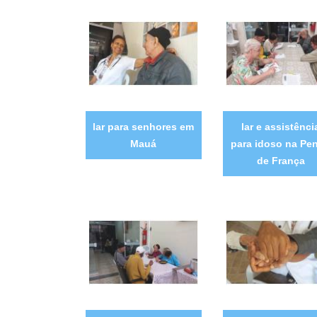
lar para senhores em
lar e assistênci
Mauá
para idoso na Pe
de França