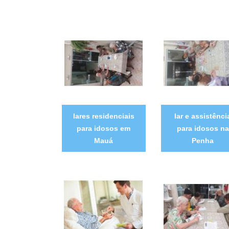
lares residenciais
lar e assistênci
para idosos em
para idosos na
Mauá
Penha