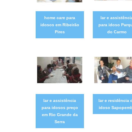
home care para
lar e assistênci
idosos em Ribeirão
para idoso Parq
Pires
do Carmo
lar e assistência
lar e residência 
para idosos preço
idoso Sapopem
em Rio Grande da
Serra