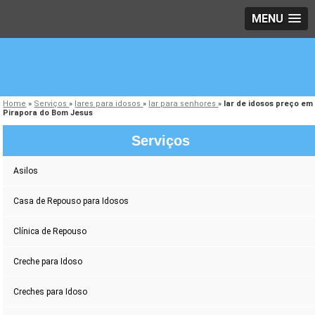
MENU
Home
»
Serviços
»
lares para idosos
»
lar para senhores
»
lar de idosos preço em
Pirapora do Bom Jesus
Serviços
Asilos
Casa de Repouso para Idosos
Clínica de Repouso
Creche para Idoso
Creches para Idoso