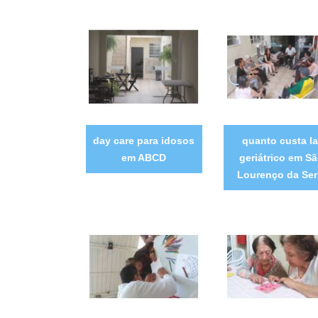
day care para idosos
quanto custa la
em ABCD
geriátrico em S
Lourenço da Ser