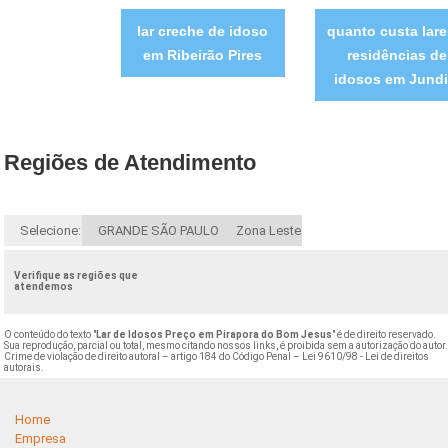
lar creche de idoso
quanto custa lare
em Ribeirão Pires
residências de
idosos em Jundi
Regiões de Atendimento
Selecione:
GRANDE SÃO PAULO
Zona Leste
Verifique as regiões que
atendemos
O conteúdo do texto "
Lar de Idosos Preço em Pirapora do Bom Jesus
" é de direito reservado.
Sua reprodução, parcial ou total, mesmo citando nossos links, é proibida sem a autorização do autor
Crime de violação de direito autoral – artigo 184 do Código Penal –
Lei 9610/98 - Lei de direitos
autorais
.
Home
Empresa