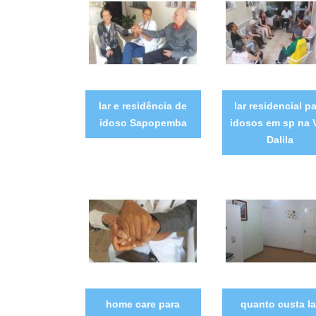
lar e residência de
lar residencial p
idoso Sapopemba
idosos em sp na V
Dalila
home care para
quanto custa la