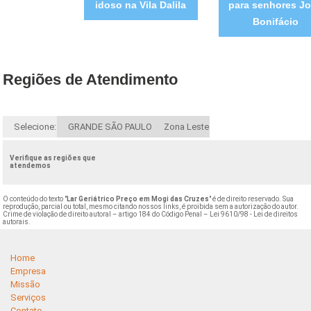
idoso na Vila Dalila
para senhores J
Bonifácio
Regiões de Atendimento
Selecione:
GRANDE SÃO PAULO
Zona Leste
Verifique as regiões que
atendemos
O conteúdo do texto "
Lar Geriátrico Preço em Mogi das Cruzes
" é de direito reservado. Sua
reprodução, parcial ou total, mesmo citando nossos links, é proibida sem a autorização do autor.
Crime de violação de direito autoral – artigo 184 do Código Penal –
Lei 9610/98 - Lei de direitos
autorais
.
Home
Empresa
Missão
Serviços
Contato