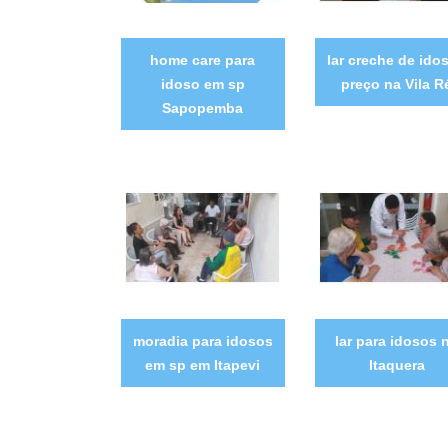
home care para
lar creche de ido
idoso em sp
preço na Vila R
Sapopemba
moradia para idosos
lar para idosos 
em sp em Itapevi
Itaquera