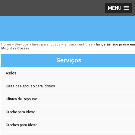
MENU
Home
»
Serviços
»
lares para idosos
»
lar para senhores
»
lar geriátrico preço e
Mogi das Cruzes
Serviços
Asilos
Casa de Repouso para Idosos
Clínica de Repouso
Creche para Idoso
Creches para Idoso