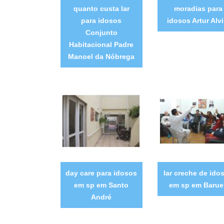
quanto custa lar
moradias para
para idosos
idosos Artur Alv
Conjunto
Habitacional Padre
Manoel da Nóbrega
day care para idosos
lar creche de ido
em sp em Santo
em sp em Barue
André