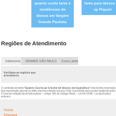
quanto custa lares e
lares para idosos
residências de
sp Piqueri
idosos em Vargem
Grande Paulista
Regiões de Atendimento
Selecione:
GRANDE SÃO PAULO
Zona Leste
Verifique as regiões que
atendemos
O conteúdo do texto "
Quanto Custa Lar Creche de Idosos em Guarulhos
" é de direito reservado
Sua reprodução, parcial ou total, mesmo citando nossos links, é proibida sem a autorização do autor
Crime de violação de direito autoral – artigo 184 do Código Penal –
Lei 9610/98 - Lei de direitos
autorais
.
Home
Empresa