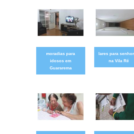
moradias para
lares para senho
idosos em
na Vila Ré
Guararema