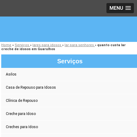
MENU
Home
»
Serviços
»
lares para idosos
»
lar para senhores
»
quanto custa lar
creche de idosos em Guarulhos
Serviços
Asilos
Casa de Repouso para Idosos
Clínica de Repouso
Creche para Idoso
Creches para Idoso