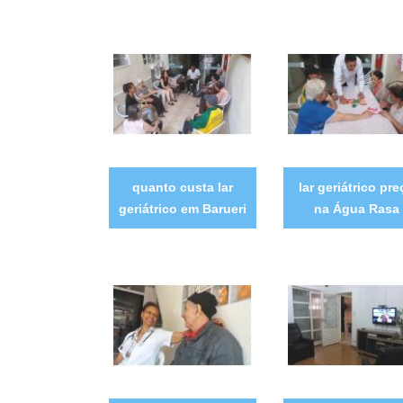
quanto custa lar
lar geriátrico pr
geriátrico em Barueri
na Água Rasa