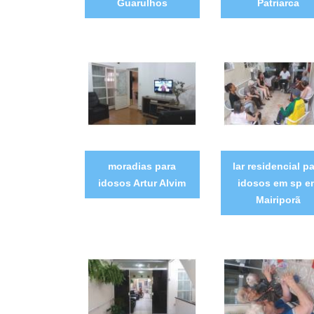
Guarulhos
Patriarca
moradias para
lar residencial p
idosos Artur Alvim
idosos em sp e
Mairiporã