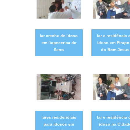
lar creche de idoso
lar e residência 
em Itapecerica da
idoso em Pirapo
Serra
do Bom Jesus
lares residenciais
lar e residência 
para idosos em
idoso na Cidad