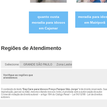
quanto custa
moradia para ido
moradia para idosos
em Mairiporã
em Cajamar
Regiões de Atendimento
Selecione:
GRANDE SÃO PAULO
Zona Leste
Verifique as regiões que
atendemos
O conteúdo do texto "
Day Care para Idosos Preço Parque São Jorge
" é de direito reservado. Su
reprodução, parcial ou total, mesmo citando nossos links, é proibida sem a autorização do autor.
Crime de violação de direito autoral – artigo 184 do Código Penal –
Lei 9610/98 - Lei de direitos
autorais
.