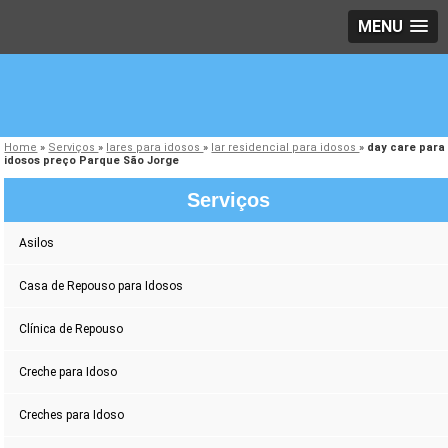
MENU
Home
»
Serviços
»
lares para idosos
»
lar residencial para idosos
»
day care para
idosos preço Parque São Jorge
Serviços
Asilos
Casa de Repouso para Idosos
Clínica de Repouso
Creche para Idoso
Creches para Idoso