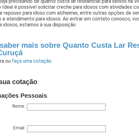
eja precisando de quanto custa lar residencial para idosos na V
Ideal é possível solicitar creche para idosos com atividades co
de repouso para idoso com alzheimer, entre outras opções de ser
s e atendimento para idosos. Ao entrar em contato conosco, vo
a idosos, estamos à sua disposição.
 saber mais sobre Quanto Custa Lar Res
 Curuçá
ara
ou
faça uma cotação
sua cotação
mações Pessoais
Nome:
Email: