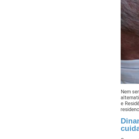
Nem sem
alternat
e Residê
residenc
Dinam
cuida