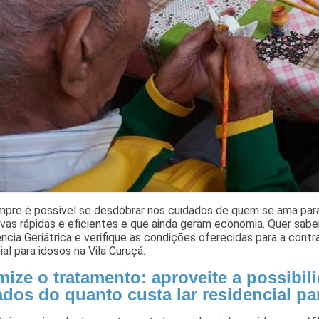
pre é possível se desdobrar nos cuidados de quem se ama para
ivas rápidas e eficientes e que ainda geram economia. Quer sabe
ncia Geriátrica e verifique as condições oferecidas para a cont
ial para idosos na Vila Curuçá.
ize o tratamento: aproveite a possibil
dos do quanto custa lar residencial pa