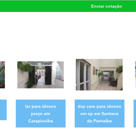
Enviar cotação
lar para idosos
day care para idosos
preço em
em sp em Santana
Carapicuíba
de Parnaíba