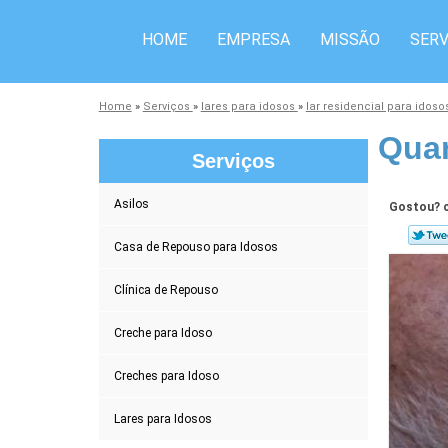
HOME
EMPRESA
MISSÃO
SERV
Home
»
Serviços
»
lares para idosos
»
lar residencial para idos
Quan
Serviços
Asilos
Gostou? c
Casa de Repouso para Idosos
Clínica de Repouso
Creche para Idoso
Creches para Idoso
Lares para Idosos