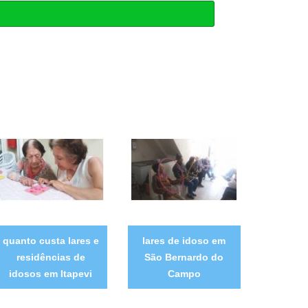
quanto custa lares e
lares de idoso em
residências de
São Bernardo do
idosos em Itapevi
Campo