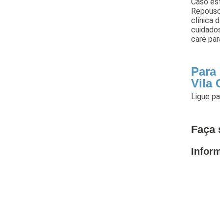
Caso est
Repouso 
clínica 
cuidado
care par
Para
Vila
Ligue p
Faça 
Infor