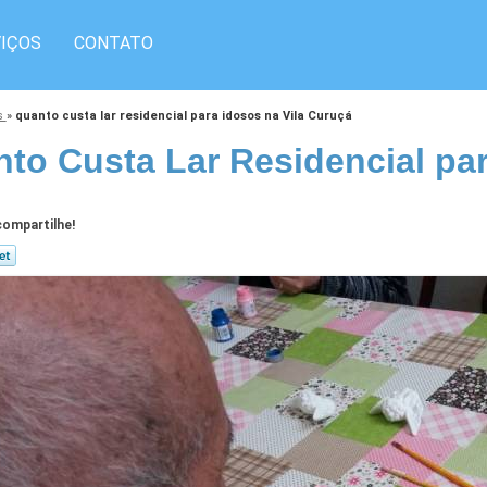
IÇOS
CONTATO
os
»
quanto custa lar residencial para idosos na Vila Curuçá
to Custa Lar Residencial par
ompartilhe!