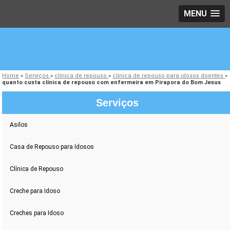
MENU
Home
»
Serviços
»
clínica de repouso
»
clínica de repouso para idosos doentes
»
quanto custa clínica de repouso com enfermeira em Pirapora do Bom Jesus
Serviços
Asilos
Casa de Repouso para Idosos
Clínica de Repouso
Creche para Idoso
Creches para Idoso