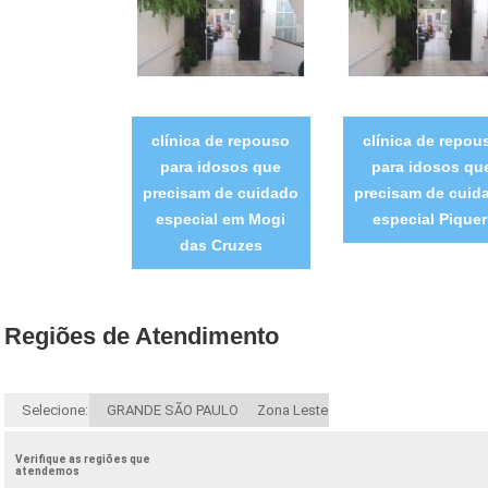
clínica de repouso
clínica de repou
para idosos que
para idosos qu
precisam de cuidado
precisam de cuid
especial em Mogi
especial Piquer
das Cruzes
Regiões de Atendimento
Selecione:
GRANDE SÃO PAULO
Zona Leste
Verifique as regiões que
atendemos