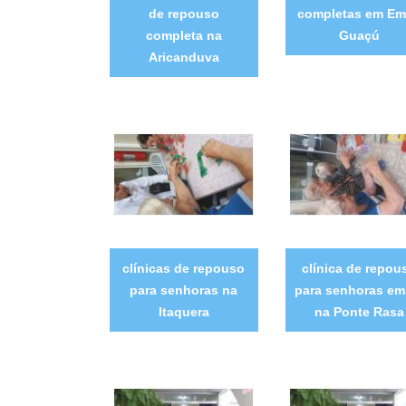
de repouso
completas em E
completa na
Guaçú
Aricanduva
clínicas de repouso
clínica de repou
para senhoras na
para senhoras em
Itaquera
na Ponte Rasa