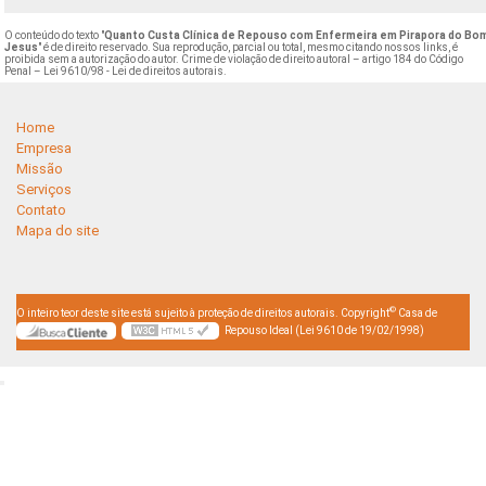
O conteúdo do texto "
Quanto Custa Clínica de Repouso com Enfermeira em Pirapora do Bo
Jesus
" é de direito reservado. Sua reprodução, parcial ou total, mesmo citando nossos links, é
proibida sem a autorização do autor. Crime de violação de direito autoral – artigo 184 do Código
Penal –
Lei 9610/98 - Lei de direitos autorais
.
Home
Empresa
Missão
Serviços
Contato
Mapa do site
©
O inteiro teor deste site está sujeito à proteção de direitos autorais. Copyright
Casa de
Repouso Ideal (Lei 9610 de 19/02/1998)