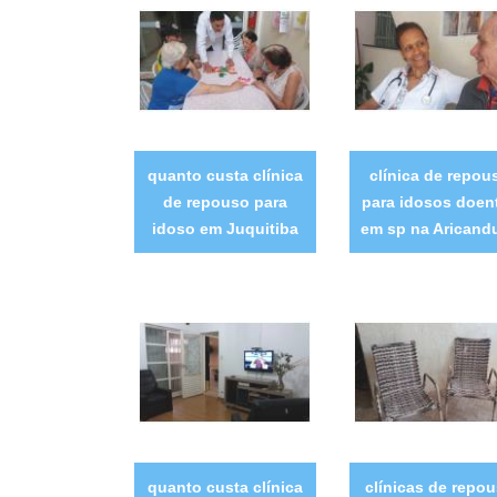
quanto custa clínica
clínica de repou
de repouso para
para idosos doen
idoso em Juquitiba
em sp na Aricand
quanto custa clínica
clínicas de repo