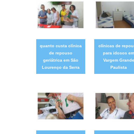
quanto custa clínica
clínicas de repo
de repouso
para idosos e
geriátrica em São
Vargem Grand
Lourenço da Serra
Paulista