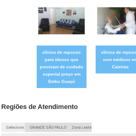
clínica de repouso
clínica de repou
para idosos que
com médicos e
precisam de cuidado
Caieiras
especial preço em
Embu Guaçú
Regiões de Atendimento
Selecione:
GRANDE SÃO PAULO
Zona Leste