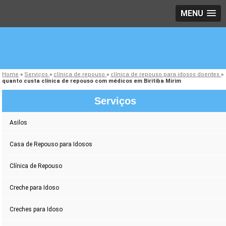
MENU
Home
»
Serviços
»
clínica de repouso
»
clínica de repouso para idosos doentes
»
quanto custa clínica de repouso com médicos em Biritiba Mirim
Serviços
Asilos
Casa de Repouso para Idosos
Clínica de Repouso
Creche para Idoso
Creches para Idoso