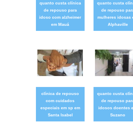
quanto custa clínica
quanto custa clín
de repouso para
de repouso par
idoso com alzheimer
mulheres idosas
em Mauá
Alphaville
clínica de repouso
quanto custa clín
com cuidados
de repouso par
especiais em sp em
idosos doentes 
Santa Isabel
Suzano