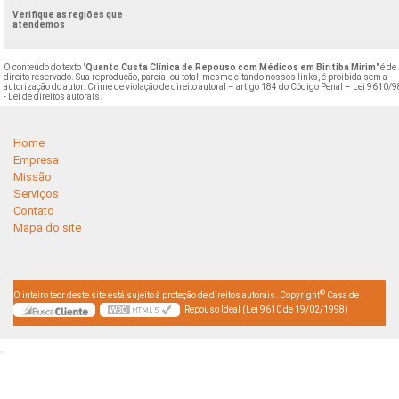
Verifique as regiões que
atendemos
O conteúdo do texto "
Quanto Custa Clínica de Repouso com Médicos em Biritiba Mirim
" é de
direito reservado. Sua reprodução, parcial ou total, mesmo citando nossos links, é proibida sem a
autorização do autor. Crime de violação de direito autoral – artigo 184 do Código Penal –
Lei 9610/9
- Lei de direitos autorais
.
Home
Empresa
Missão
Serviços
Contato
Mapa do site
©
O inteiro teor deste site está sujeito à proteção de direitos autorais. Copyright
Casa de
Repouso Ideal (Lei 9610 de 19/02/1998)