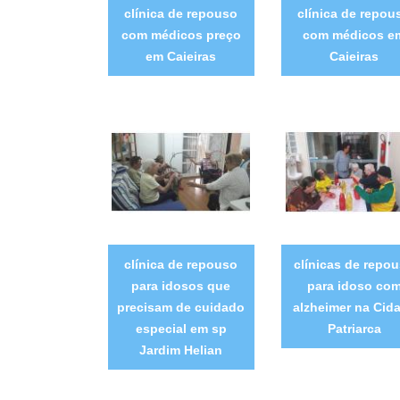
clínica de repouso
clínica de repou
com médicos preço
com médicos e
em Caieiras
Caieiras
clínica de repouso
clínicas de repo
para idosos que
para idoso co
precisam de cuidado
alzheimer na Cid
especial em sp
Patriarca
Jardim Helian