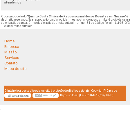
atendemos
O conteúdo do texto "
Quanto Custa Clínica de Repouso para Idosos Doentes em Suzano
" é
de direito reservado. Sua reprodução, parcial ou total, mesmo citando nossos links, é proibida sem 
autorização do autor. Crime de violação de direito autoral – artigo 184 do Código Penal –
Lei 9610/9
- Lei de direitos autorais
.
Home
Empresa
Missão
Serviços
Contato
Mapa do site
©
O inteiro teor deste site está sujeito à proteção de direitos autorais. Copyright
Casa de
Repouso Ideal (Lei 9610 de 19/02/1998)