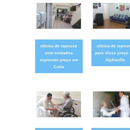
clínica de repouso
clínica de repou
com cuidados
para idoso preço
especiais preço em
Alphaville
Cotia