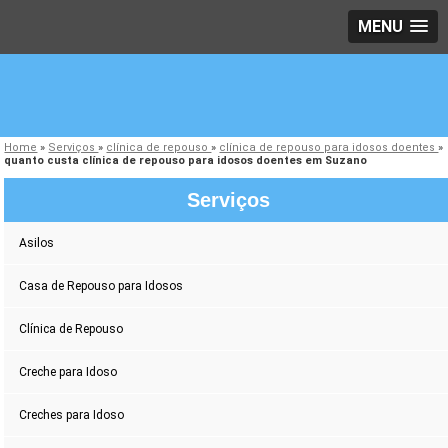
MENU
Home
»
Serviços
»
clínica de repouso
»
clínica de repouso para idosos doentes
»
quanto custa clínica de repouso para idosos doentes em Suzano
Serviços
Asilos
Casa de Repouso para Idosos
Clínica de Repouso
Creche para Idoso
Creches para Idoso