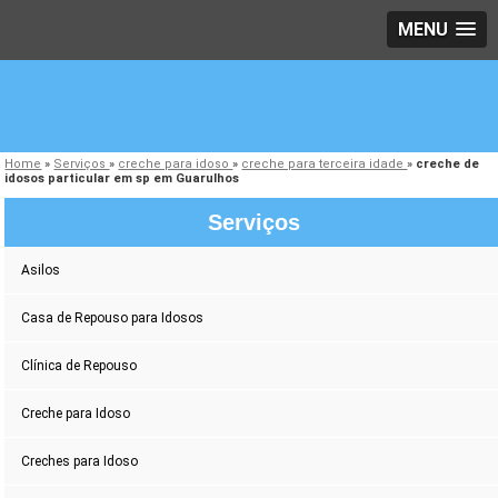
MENU
Home
»
Serviços
»
creche para idoso
»
creche para terceira idade
»
creche de
idosos particular em sp em Guarulhos
Serviços
Asilos
Casa de Repouso para Idosos
Clínica de Repouso
Creche para Idoso
Creches para Idoso