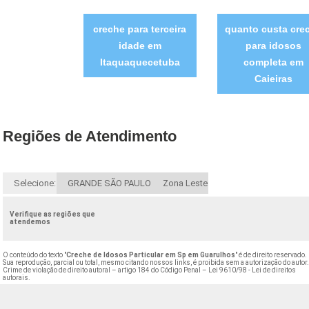
creche para terceira
quanto custa cre
idade em
para idosos
Itaquaquecetuba
completa em
Caieiras
Regiões de Atendimento
Selecione:
GRANDE SÃO PAULO
Zona Leste
Verifique as regiões que
atendemos
O conteúdo do texto "
Creche de Idosos Particular em Sp em Guarulhos
" é de direito reservado.
Sua reprodução, parcial ou total, mesmo citando nossos links, é proibida sem a autorização do autor
Crime de violação de direito autoral – artigo 184 do Código Penal –
Lei 9610/98 - Lei de direitos
autorais
.