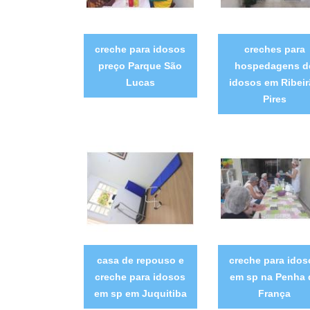
creche para idosos
creches para
preço Parque São
hospedagens d
Lucas
idosos em Ribeir
Pires
casa de repouso e
creche para idos
creche para idosos
em sp na Penha 
em sp em Juquitiba
França