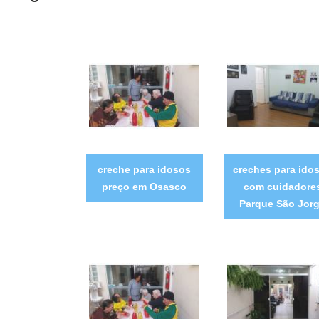
creche para idosos
creches para ido
preço em Osasco
com cuidadore
Parque São Jor