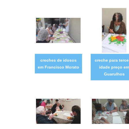
creches de idosos
creche para terce
em Francisco Morato
idade preço e
Guarulhos