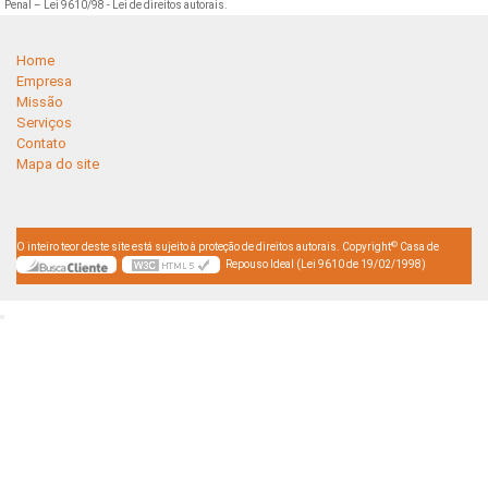
Penal –
Lei 9610/98 - Lei de direitos autorais
.
Home
Empresa
Missão
Serviços
Contato
Mapa do site
©
O inteiro teor deste site está sujeito à proteção de direitos autorais. Copyright
Casa de
Repouso Ideal (Lei 9610 de 19/02/1998)