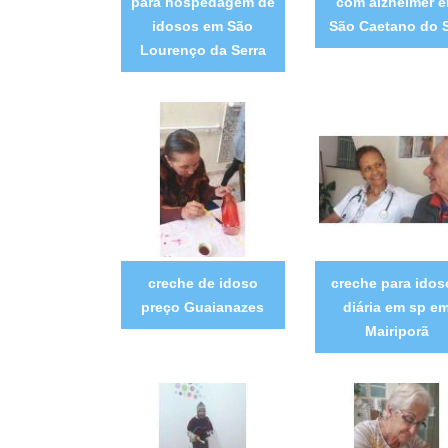
para hospedagem de
com alzheimer 
idosos em São
São Caetano do 
Lourenço da Serra
creche de idoso
creche para idos
preço Guaianazes
diária em sp e
Mairiporã