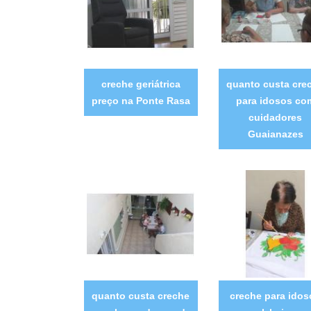
creche geriátrica
quanto custa cre
preço na Ponte Rasa
para idosos co
cuidadores
Guaianazes
quanto custa creche
creche para idos