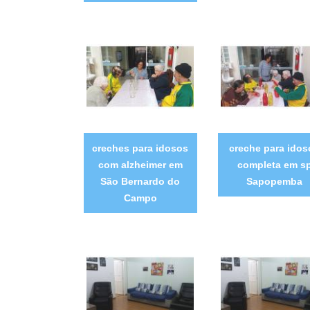
creches para idosos
creche para idos
com alzheimer em
completa em s
São Bernardo do
Sapopemba
Campo