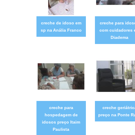
creche de idoso em
creche para idos
sp na Anália Franco
com cuidadores 
Diadema
creche para
creche geriátric
hospedagem de
preço na Ponte R
idosos preço Itaim
Paulista