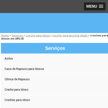
MENU
Home
»
Serviços
»
creche para idoso
»
creche para terceira idade
»
creches par
idosos em ARUJÁ
Serviços
Asilos
Casa de Repouso para Idosos
Clínica de Repouso
Creche para Idoso
Creches para Idoso