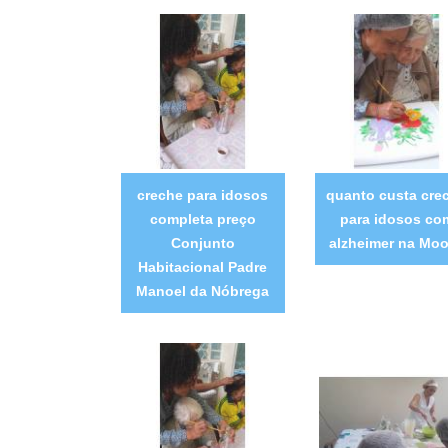
creche para idosos
quanto custa cre
completa preço
para idosos co
Conjunto
alzheimer na Mo
Habitacional Padre
Manoel da Nóbrega