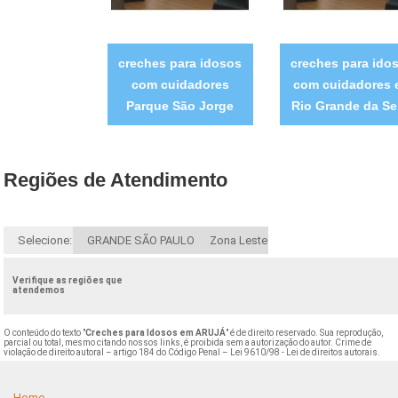
creches para idosos
creches para ido
com cuidadores
com cuidadores 
Parque São Jorge
Rio Grande da Se
Regiões de Atendimento
Selecione:
GRANDE SÃO PAULO
Zona Leste
Verifique as regiões que
atendemos
O conteúdo do texto "
Creches para Idosos em ARUJÁ
" é de direito reservado. Sua reprodução,
parcial ou total, mesmo citando nossos links, é proibida sem a autorização do autor. Crime de
violação de direito autoral – artigo 184 do Código Penal –
Lei 9610/98 - Lei de direitos autorais
.
Home