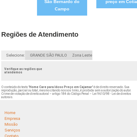
São Bernardo do
preço em Cotia
Campo
Regiões de Atendimento
Selecione:
GRANDE SÃO PAULO
Zona Leste
Verifique as regiões que
atendemos
O conteúdo do texto "
Home Care para Idoso Preço em Cajamar
" é de direito reservado. Sua
reprodução, parcial ou total, mesmo citando nossos links, é proibida sem a autorização do autor.
Crime de violação de direito autoral – artigo 184 do Código Penal –
Lei 9610/98 - Lei de direitos
autorais
.
Home
Empresa
Missão
Serviços
Contato