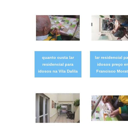
quanto custa lar
lar residencial p
residencial para
idosos preço e
idosos na Vila Dalila
Francisco Mora