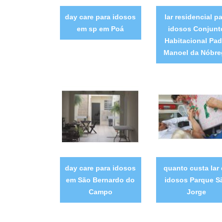
day care para idosos
lar residencial p
em sp em Poá
idosos Conjunt
Habitacional Pad
Manoel da Nóbre
day care para idosos
quanto custa lar
em São Bernardo do
idosos Parque S
Campo
Jorge