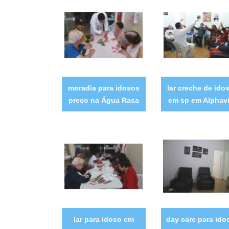
moradia para idosos
lar creche de ido
preço na Água Rasa
em sp em Alphavi
lar para idoso em
day care para ido