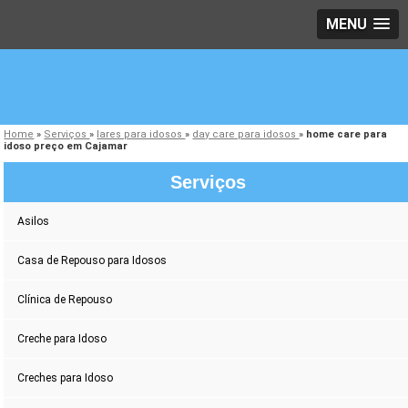
MENU
Home
»
Serviços
»
lares para idosos
»
day care para idosos
»
home care para
idoso preço em Cajamar
Serviços
Asilos
Casa de Repouso para Idosos
Clínica de Repouso
Creche para Idoso
Creches para Idoso