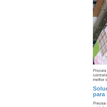
Procura 
contrata
melhor o
Soluç
para
Precisa