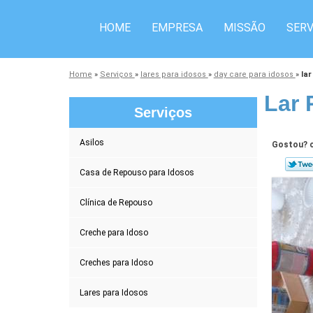
HOME
EMPRESA
MISSÃO
SERV
Home
»
Serviços
»
lares para idosos
»
day care para idosos
»
lar
Lar 
Serviços
Asilos
Gostou? c
Casa de Repouso para Idosos
Clínica de Repouso
Creche para Idoso
Creches para Idoso
Lares para Idosos