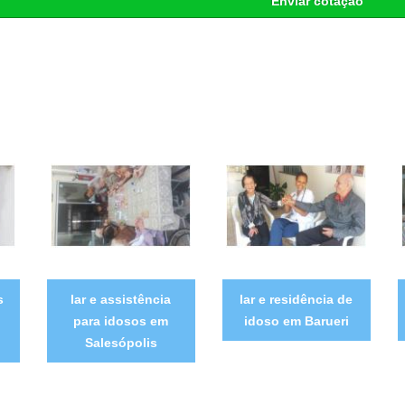
Enviar cotação
s
lar e assistência
lar e residência de
para idosos em
idoso em Barueri
Salesópolis