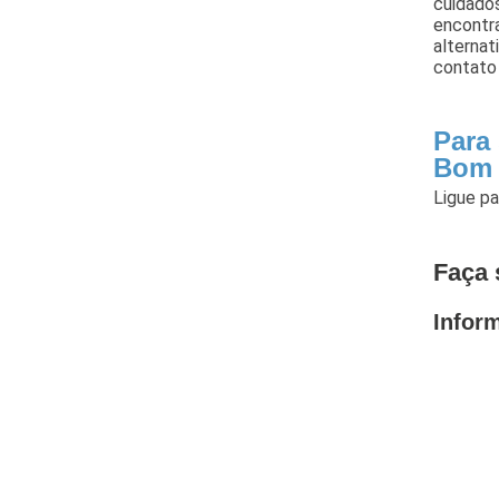
cuidados
encontra
alterna
contato 
Para
Bom 
Ligue p
Faça 
Infor