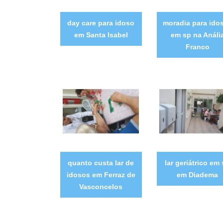
day care para idoso
moradia para ido
em Santa Isabel
em sp na Análi
Franco
quanto custa lar de
lar geriátrico em
idosos em Ferraz de
em Diadema
Vasconcelos