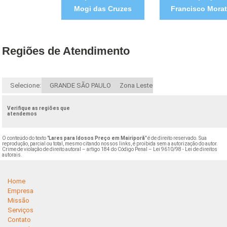
Mogi das Cruzes
Francisco Mora
Regiões de Atendimento
Selecione:
GRANDE SÃO PAULO
Zona Leste
Verifique as regiões que
atendemos
O conteúdo do texto "
Lares para Idosos Preço em Mairiporã
" é de direito reservado. Sua
reprodução, parcial ou total, mesmo citando nossos links, é proibida sem a autorização do autor.
Crime de violação de direito autoral – artigo 184 do Código Penal –
Lei 9610/98 - Lei de direitos
autorais
.
Home
Empresa
Missão
Serviços
Contato