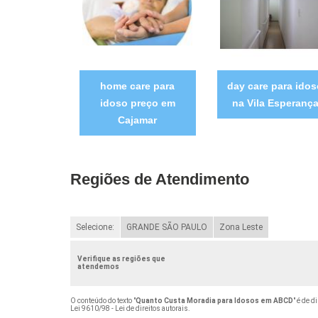
home care para
day care para ido
idoso preço em
na Vila Esperanç
Cajamar
Regiões de Atendimento
Selecione:
GRANDE SÃO PAULO
Zona Leste
Verifique as regiões que
atendemos
O conteúdo do texto "
Quanto Custa Moradia para Idosos em ABCD
" é de d
Lei 9610/98 - Lei de direitos autorais
.