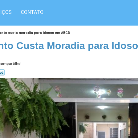
IÇOS
CONTATO
anto custa moradia para idosos em ABCD
to Custa Moradia para Ido
ompartilhe!