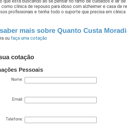
o que está buscando ao se pensar no ramo de cuidados e lar de
, como clínica de repouso para idoso com alzheimer e casa de r
os profissionais e tenha todo o suporte que precisa em clinica
 saber mais sobre Quanto Custa Morad
ara
ou
faça uma cotação
sua cotação
mações Pessoais
Nome:
Email:
Telefone: