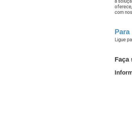
a soluçã
oferece
com noss
Para
Ligue p
Faça 
Infor