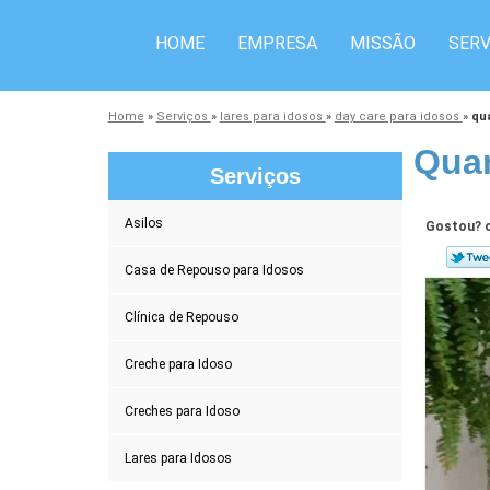
HOME
EMPRESA
MISSÃO
SERV
Home
»
Serviços
»
lares para idosos
»
day care para idosos
»
qu
Quan
Serviços
Asilos
Gostou? c
Casa de Repouso para Idosos
Clínica de Repouso
Creche para Idoso
Creches para Idoso
Lares para Idosos