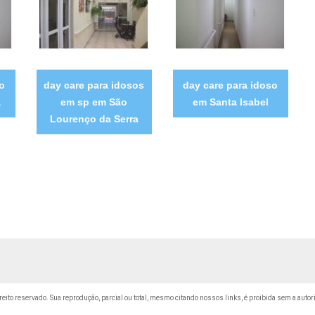
so
day care para idosos
day care para idoso
a
em sp em São
em Santa Isabel
Lourenço da Serra
ireito reservado. Sua reprodução, parcial ou total, mesmo citando nossos links, é proibida sem a autor