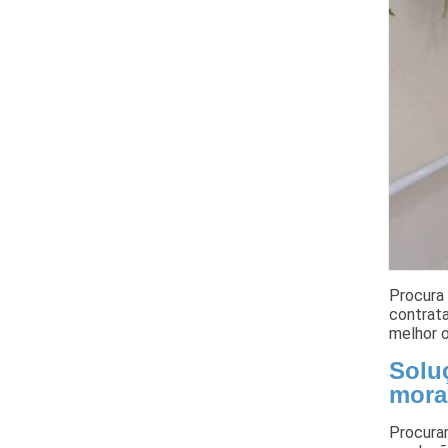
Procura 
contrata
melhor 
Soluç
mora
Procura