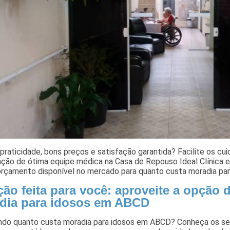
praticidade, bons preços e satisfação garantida? Facilite os cu
ção de ótima equipe médica na Casa de Repouso Ideal Clínica e 
orçamento disponível no mercado para quanto custa moradia pa
ão feita para você: aproveite a opção 
dia para idosos em ABCD
ndo quanto custa moradia para idosos em ABCD? Conheça os ser