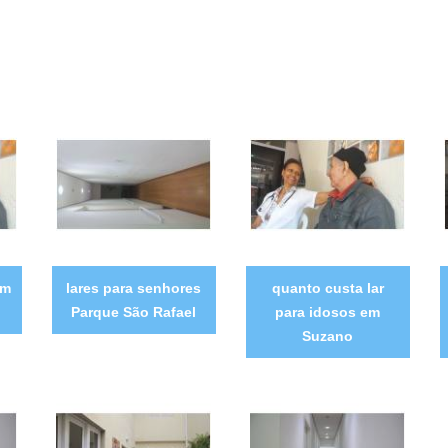
em
lares para senhores
quanto custa lar
Parque São Rafael
para idosos em
Suzano