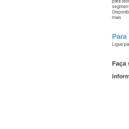
para ido
segment
Disponib
mais.
Para 
Ligue p
Faça 
Infor