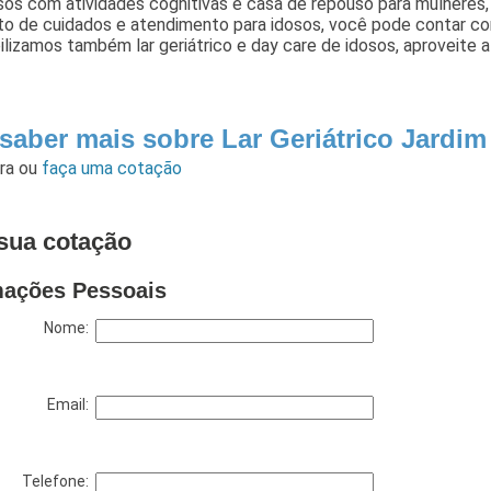
sos com atividades cognitivas e casa de repouso para mulheres
o de cuidados e atendimento para idosos, você pode contar com
ilizamos também lar geriátrico e day care de idosos, aproveite 
saber mais sobre Lar Geriátrico Jardim
ara
ou
faça uma cotação
sua cotação
mações Pessoais
Nome:
Email:
Telefone: