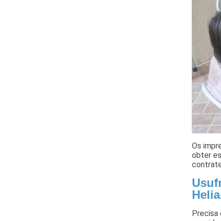
Os impr
obter es
contrate
Usufr
Heli
Precisa 