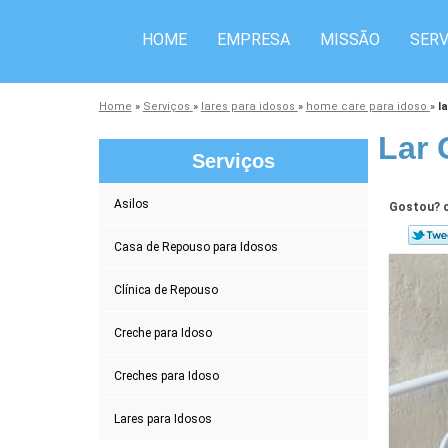
HOME
EMPRESA
MISSÃO
SERV
Home
»
Serviços
»
lares para idosos
»
home care para idoso
»
l
Lar 
Serviços
Asilos
Gostou? c
Casa de Repouso para Idosos
Clínica de Repouso
Creche para Idoso
Creches para Idoso
Lares para Idosos