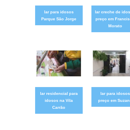
lar para idosos
lar creche de ido
Parque São Jorge
preço em Franci
Morato
lar residencial para
lar para idosos
idosos na Vila
preço em Suzan
Carrão