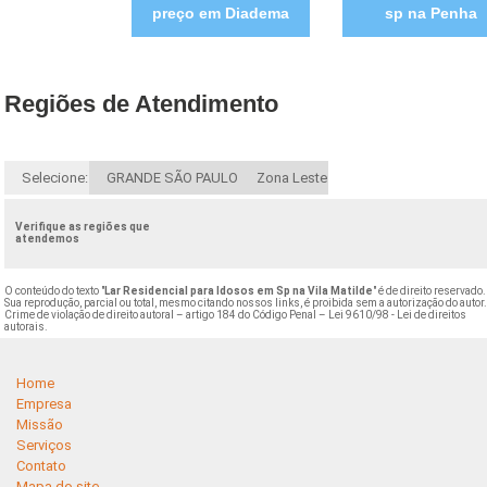
preço em Diadema
sp na Penha
Regiões de Atendimento
Selecione:
GRANDE SÃO PAULO
Zona Leste
Verifique as regiões que
atendemos
O conteúdo do texto "
Lar Residencial para Idosos em Sp na Vila Matilde
" é de direito reservado.
Sua reprodução, parcial ou total, mesmo citando nossos links, é proibida sem a autorização do autor
Crime de violação de direito autoral – artigo 184 do Código Penal –
Lei 9610/98 - Lei de direitos
autorais
.
Home
Empresa
Missão
Serviços
Contato
Mapa do site