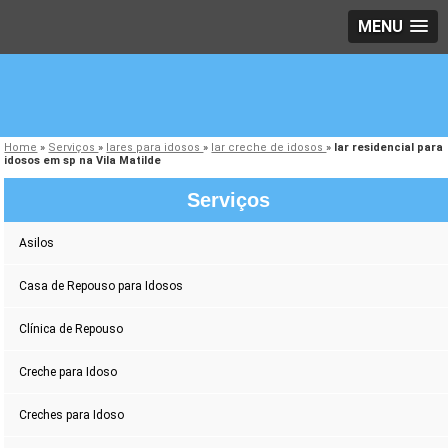
MENU
Home
»
Serviços
»
lares para idosos
»
lar creche de idosos
»
lar residencial para
idosos em sp na Vila Matilde
Serviços
Asilos
Casa de Repouso para Idosos
Clínica de Repouso
Creche para Idoso
Creches para Idoso