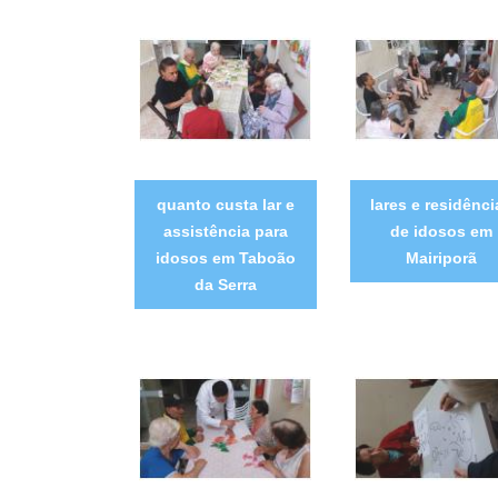
quanto custa lar e
lares e residênci
assistência para
de idosos em
idosos em Taboão
Mairiporã
da Serra