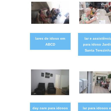
lares de idoso em
lar e assistênci
ABCD
para idoso Jard
Santa Terezinh
day care para idosos
lar para idosos 